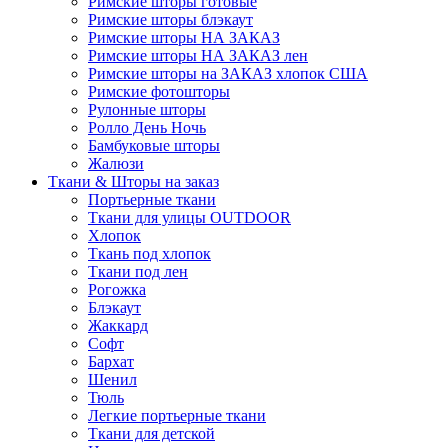
Римские шторы готовые
Римские шторы блэкаут
Римские шторы НА ЗАКАЗ
Римские шторы НА ЗАКАЗ лен
Римские шторы на ЗАКАЗ хлопок США
Римские фотошторы
Рулонные шторы
Ролло День Ночь
Бамбуковые шторы
Жалюзи
Ткани & Шторы на заказ
Портьерные ткани
Ткани для улицы OUTDOOR
Хлопок
Ткань под хлопок
Ткани под лен
Рогожка
Блэкаут
Жаккард
Софт
Бархат
Шенил
Тюль
Легкие портьерные ткани
Ткани для детской