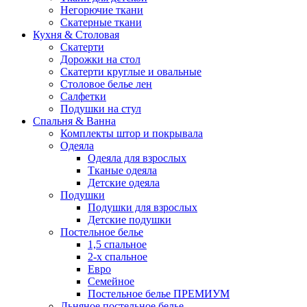
Негорючие ткани
Скатерные ткани
Кухня & Столовая
Скатерти
Дорожки на стол
Скатерти круглые и овальные
Столовое белье лен
Салфетки
Подушки на стул
Спальня & Ванна
Комплекты штор и покрывала
Одеяла
Одеяла для взрослых
Тканые одеяла
Детские одеяла
Подушки
Подушки для взрослых
Детские подушки
Постельное белье
1,5 спальное
2-х спальное
Евро
Семейное
Постельное белье ПРЕМИУМ
Льняное постельное белье