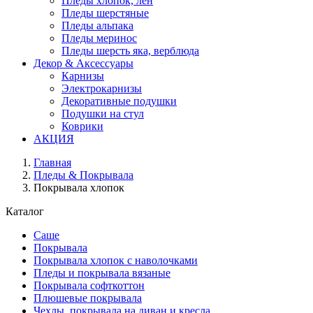
Пледы хлопок, лен
Пледы шерстяные
Пледы альпака
Пледы меринос
Пледы шерсть яка, верблюда
Декор & Аксессуары
Карнизы
Электрокарнизы
Декоративные подушки
Подушки на стул
Коврики
АКЦИЯ
Главная
Пледы & Покрывала
Покрывала хлопок
Каталог
Саше
Покрывала
Покрывала хлопок с наволочками
Пледы и покрывала вязаные
Покрывала софткоттон
Плюшевые покрывала
Чехлы, покрывала на диван и кресла