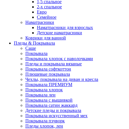
1,5 спальное
2-х спальное
Евро
Семейное
Наматрасники
Наматрасники для взрослых
Детские наматрасники
Коврики для ванной
Пледы & Покрывала
Саше
Покрывала
Покрывала хлопок с наволочками
Пледы и покрывала вязаные
Покрывала софткоттон
Плюшевые покрывала
Чехлы, покрывала на диван и кресла
Покрывала ПРЕМИУМ
Покрывала хлопок
Покрывала лен
Покрывала с вышивкой
Покрывала сатин жаккард
Детские пледы и покрывала
Покрывала искусственный мех
Покрывала пэчворк
Пледы хлопок, лен