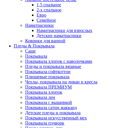
1,5 спальное
2-х спальное
Евро
Семейное
Наматрасники
Наматрасники для взрослых
Детские наматрасники
Коврики для ванной
Пледы & Покрывала
Саше
Покрывала
Покрывала хлопок с наволочками
Пледы и покрывала вязаные
Покрывала софткоттон
Плюшевые покрывала
Чехлы, покрывала на диван и кресла
Покрывала ПРЕМИУМ
Покрывала хлопок
Покрывала лен
Покрывала с вышивкой
Покрывала сатин жаккард
Детские пледы и покрывала
Покрывала искусственный мех
Покрывала пэчворк