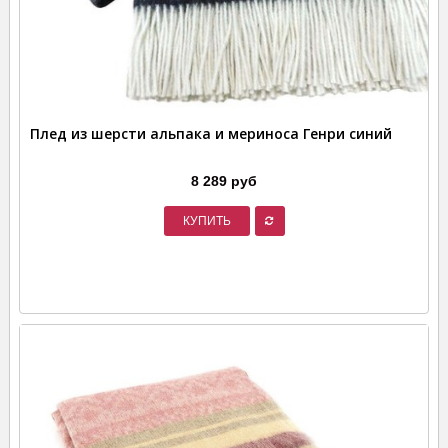
Плед из шерсти альпака и мериноса Генри синий
8 289 руб
КУПИТЬ