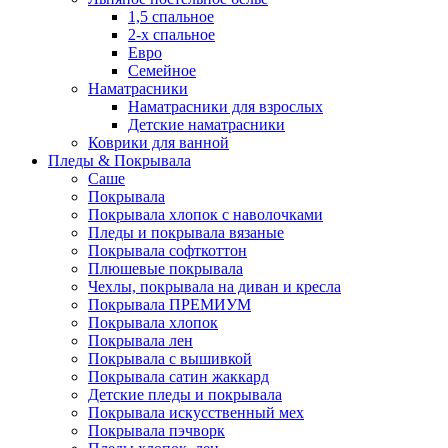
1,5 спальное
2-х спальное
Евро
Семейное
Наматрасники
Наматрасники для взрослых
Детские наматрасники
Коврики для ванной
Пледы & Покрывала
Саше
Покрывала
Покрывала хлопок с наволочками
Пледы и покрывала вязаные
Покрывала софткоттон
Плюшевые покрывала
Чехлы, покрывала на диван и кресла
Покрывала ПРЕМИУМ
Покрывала хлопок
Покрывала лен
Покрывала с вышивкой
Покрывала сатин жаккард
Детские пледы и покрывала
Покрывала искусственный мех
Покрывала пэчворк