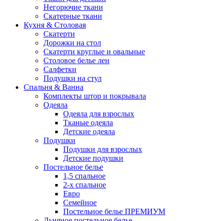
Негорючие ткани
Скатерные ткани
Кухня & Столовая
Скатерти
Дорожки на стол
Скатерти круглые и овальные
Столовое белье лен
Салфетки
Подушки на стул
Спальня & Ванна
Комплекты штор и покрывала
Одеяла
Одеяла для взрослых
Тканые одеяла
Детские одеяла
Подушки
Подушки для взрослых
Детские подушки
Постельное белье
1,5 спальное
2-х спальное
Евро
Семейное
Постельное белье ПРЕМИУМ
Льняное постельное белье