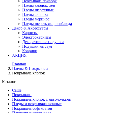
Покрывала пэчворк
Пледы хлопок, лен
Пледы шерстяные
Пледы альпака
Пледы меринос
Пледы шерсть яка, верблюда
Декор & Аксессуары
Карнизы
Электрокарнизы
Декоративные подушки
Подушки на стул
Коврики
АКЦИЯ
Главная
Пледы & Покрывала
Покрывала хлопок
Каталог
Саше
Покрывала
Покрывала хлопок с наволочками
Пледы и покрывала вязаные
Покрывала софткоттон
Плюшевые покрывала