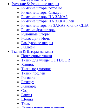
Римские & Рулонные шторы
Римские шторы готовые
Римские шторы блэкаут
Римские шторы НА ЗАКАЗ
Римские шторы НА ЗАКАЗ лен
Римские шторы на ЗАКАЗ хлопок США
Римские фотошторы
Рулонные шторы
Ролло День Ночь
Бамбуковые шторы
Жалюзи
Ткани & Шторы на заказ
Портьерные ткани
Ткани для улицы OUTDOOR
Хлопок
Ткань под хлопок
Ткани под лен
Рогожка
Блэкаут
Жаккард
Софт
Бархат
Шенил
Тюль
Легкие портьерные ткани