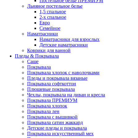
Постельное белье ПРЕМИУМ
Льняное постельное белье
1,5 спальное
2-х спальное
Евро
Семейное
Наматрасники
Наматрасники для взрослых
Детские наматрасники
Коврики для ванной
Пледы & Покрывала
Саше
Покрывала
Покрывала хлопок с наволочками
Пледы и покрывала вязаные
Покрывала софткоттон
Плюшевые покрывала
Чехлы, покрывала на диван и кресла
Покрывала ПРЕМИУМ
Покрывала хлопок
Покрывала лен
Покрывала с вышивкой
Покрывала сатин жаккард
Детские пледы и покрывала
Покрывала искусственный мех