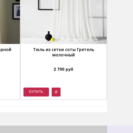
орной
Тюль из сетки соты Гретель
Тюль 
молочный
2 700 руб
КУПИТЬ
КУПИТЬ