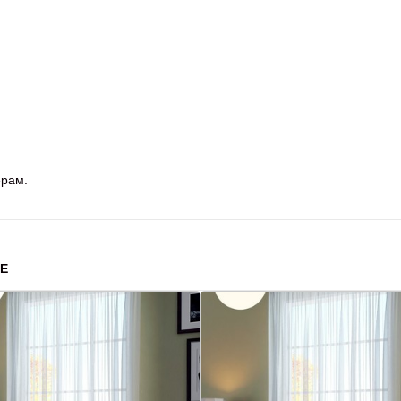
ерам.
Е