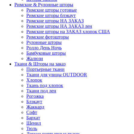
Римские & Рулонные шторы
Римские шторы готовые
Римские шторы блэкаут
Римские шторы НА ЗАКАЗ
Римские шторы НА ЗАКАЗ лен
Римские шторы на ЗАКАЗ хлопок США
Римские фотошторы
Рулонные шторы
Ролло День Ночь
Бамбуковые шторы
Жалюзи
Ткани & Шторы на заказ
Портьерные ткани
Ткани для улицы OUTDOOR
Хлопок
Ткань под хлопок
Ткани под лен
Рогожка
Блэкаут
Жаккард
Софт
Бархат
Шенил
Тюль
Легкие портьерные ткани