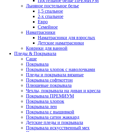
Постельное белье ПРЕМИУМ
Льняное постельное белье
1,5 спальное
2-х спальное
Евро
Семейное
Наматрасники
Наматрасники для взрослых
Детские наматрасники
Коврики для ванной
Пледы & Покрывала
Саше
Покрывала
Покрывала хлопок с наволочками
Пледы и покрывала вязаные
Покрывала софткоттон
Плюшевые покрывала
Чехлы, покрывала на диван и кресла
Покрывала ПРЕМИУМ
Покрывала хлопок
Покрывала лен
Покрывала с вышивкой
Покрывала сатин жаккард
Детские пледы и покрывала
Покрывала искусственный мех