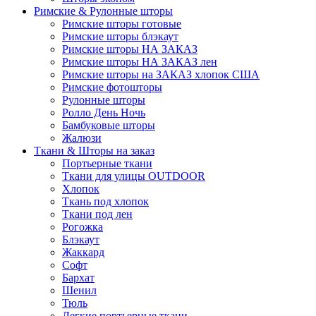
Римские & Рулонные шторы
Римские шторы готовые
Римские шторы блэкаут
Римские шторы НА ЗАКАЗ
Римские шторы НА ЗАКАЗ лен
Римские шторы на ЗАКАЗ хлопок США
Римские фотошторы
Рулонные шторы
Ролло День Ночь
Бамбуковые шторы
Жалюзи
Ткани & Шторы на заказ
Портьерные ткани
Ткани для улицы OUTDOOR
Хлопок
Ткань под хлопок
Ткани под лен
Рогожка
Блэкаут
Жаккард
Софт
Бархат
Шенил
Тюль
Легкие портьерные ткани