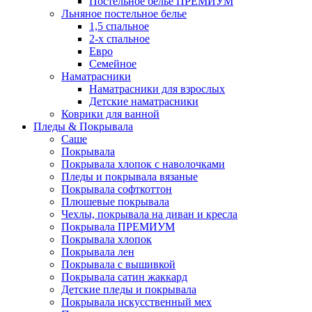
Постельное белье ПРЕМИУМ
Льняное постельное белье
1,5 спальное
2-х спальное
Евро
Семейное
Наматрасники
Наматрасники для взрослых
Детские наматрасники
Коврики для ванной
Пледы & Покрывала
Саше
Покрывала
Покрывала хлопок с наволочками
Пледы и покрывала вязаные
Покрывала софткоттон
Плюшевые покрывала
Чехлы, покрывала на диван и кресла
Покрывала ПРЕМИУМ
Покрывала хлопок
Покрывала лен
Покрывала с вышивкой
Покрывала сатин жаккард
Детские пледы и покрывала
Покрывала искусственный мех