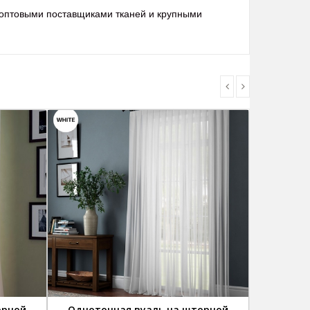
 оптовыми поставщиками тканей и крупными
орной
Однотонная вуаль на шторной
Тюль из 