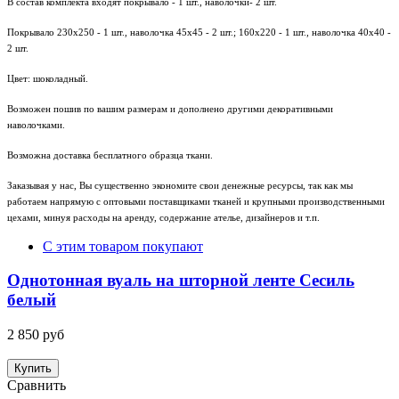
В состав комплекта входят покрывало - 1 шт., наволочки- 2 шт.
Покрывало 230х250 - 1 шт., наволочка 45х45 - 2 шт.; 160х220 - 1 шт., наволочка 40х40 -
2 шт.
Цвет: шоколадный.
Возможен пошив по вашим размерам и дополнено другими декоративными
наволочками.
Возможна доставка бесплатного образца ткани.
Заказывая у нас, Вы существенно экономите свои денежные ресурсы, так как мы
работаем напрямую с оптовыми поставщиками тканей и крупными производственными
цехами, минуя расходы на аренду, содержание ателье, дизайнеров и т.п.
С этим товаром покупают
Однотонная вуаль на шторной ленте Сесиль
белый
2 850 руб
Купить
Сравнить