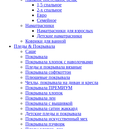
1,5 спальное
2-х спальное
Евро
Семейное
Наматрасники
Наматрасники для взрослых
Детские наматрасники
Коврики для ванной
Пледы & Покрывала
Саше
Покрывала
Покрывала хлопок с наволочками
Пледы и покрывала вязаные
Покрывала софткоттон
Плюшевые покрывала
Чехлы, покрывала на диван и кресла
Покрывала ПРЕМИУМ
Покрывала хлопок
Покрывала лен
Покрывала с вышивкой
Покрывала сатин жаккард
Детские пледы и покрывала
Покрывала искусственный мех
Покрывала пэчворк