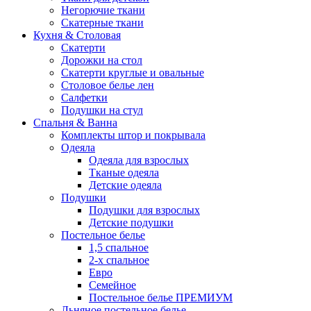
Негорючие ткани
Скатерные ткани
Кухня & Столовая
Скатерти
Дорожки на стол
Скатерти круглые и овальные
Столовое белье лен
Салфетки
Подушки на стул
Спальня & Ванна
Комплекты штор и покрывала
Одеяла
Одеяла для взрослых
Тканые одеяла
Детские одеяла
Подушки
Подушки для взрослых
Детские подушки
Постельное белье
1,5 спальное
2-х спальное
Евро
Семейное
Постельное белье ПРЕМИУМ
Льняное постельное белье