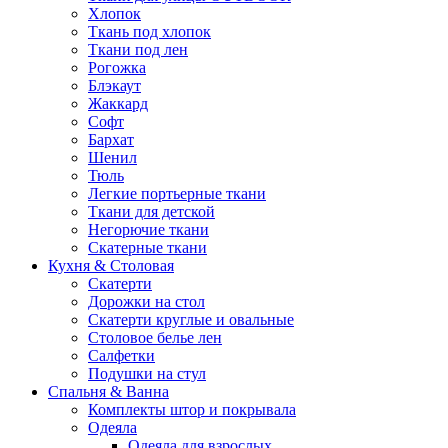
Хлопок
Ткань под хлопок
Ткани под лен
Рогожка
Блэкаут
Жаккард
Софт
Бархат
Шенил
Тюль
Легкие портьерные ткани
Ткани для детской
Негорючие ткани
Скатерные ткани
Кухня & Столовая
Скатерти
Дорожки на стол
Скатерти круглые и овальные
Столовое белье лен
Салфетки
Подушки на стул
Спальня & Ванна
Комплекты штор и покрывала
Одеяла
Одеяла для взрослых