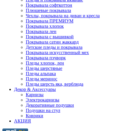
Покрывала софткоттон
Плюшевые покрывала
Чехлы, покрывала на диван и кресла
Покрывала ПРЕМИУМ
Покрывала хлопок
Покрывала лен
Покрывала с вышивкой
Покрывала сатин жаккард
Детские пледы и покрывала
Покрывала искусственный мех
Покрывала пэчворк
Пледы хлопок, лен
Пледы шерстяные
Пледы альпака
Пледы меринос
Пледы шерсть яка, верблюда
Декор & Аксессуары
Карнизы
Электрокарнизы
Декоративные подушки
Подушки на стул
Коврики
АКЦИЯ