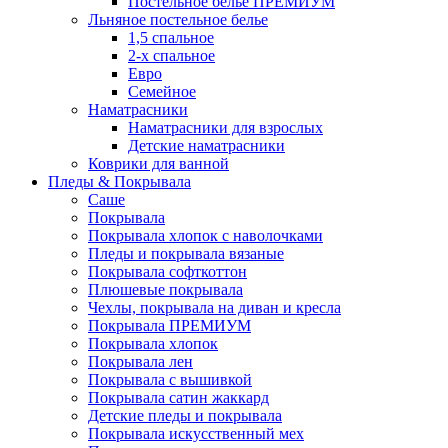
Постельное белье ПРЕМИУМ
Льняное постельное белье
1,5 спальное
2-х спальное
Евро
Семейное
Наматрасники
Наматрасники для взрослых
Детские наматрасники
Коврики для ванной
Пледы & Покрывала
Саше
Покрывала
Покрывала хлопок с наволочками
Пледы и покрывала вязаные
Покрывала софткоттон
Плюшевые покрывала
Чехлы, покрывала на диван и кресла
Покрывала ПРЕМИУМ
Покрывала хлопок
Покрывала лен
Покрывала с вышивкой
Покрывала сатин жаккард
Детские пледы и покрывала
Покрывала искусственный мех