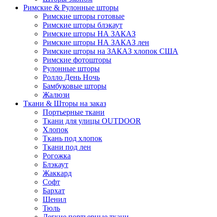
Римские & Рулонные шторы
Римские шторы готовые
Римские шторы блэкаут
Римские шторы НА ЗАКАЗ
Римские шторы НА ЗАКАЗ лен
Римские шторы на ЗАКАЗ хлопок США
Римские фотошторы
Рулонные шторы
Ролло День Ночь
Бамбуковые шторы
Жалюзи
Ткани & Шторы на заказ
Портьерные ткани
Ткани для улицы OUTDOOR
Хлопок
Ткань под хлопок
Ткани под лен
Рогожка
Блэкаут
Жаккард
Софт
Бархат
Шенил
Тюль
Легкие портьерные ткани