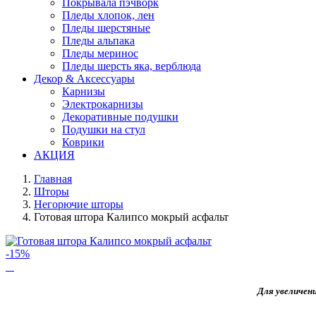
Покрывала пэчворк
Пледы хлопок, лен
Пледы шерстяные
Пледы альпака
Пледы меринос
Пледы шерсть яка, верблюда
Декор & Аксессуары
Карнизы
Электрокарнизы
Декоративные подушки
Подушки на стул
Коврики
АКЦИЯ
Главная
Шторы
Негорючие шторы
Готовая штора Калипсо мокрый асфальт
-15%
Для увеличен