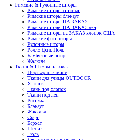
Римские & Рулонные шторы
Римские шторы готовые
Римские шторы блэкаут
Римские шторы НА ЗАКАЗ
Римские шторы НА ЗАКАЗ лен
Римские шторы на ЗАКАЗ хлопок США
Римские фотошторы
Рулонные шторы
Ролло День Ночь
Бамбуковые шторы
Жалюзи
Ткани & Шторы на заказ
Портьерные ткани
Ткани для улицы OUTDOOR
Хлопок
Ткань под хлопок
Ткани под лен
Рогожка
Блэкаут
Жаккард
Софт
Бархат
Шенил
Тюль
Легкие портьерные ткани