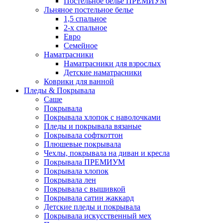
Постельное белье ПРЕМИУМ
Льняное постельное белье
1,5 спальное
2-х спальное
Евро
Семейное
Наматрасники
Наматрасники для взрослых
Детские наматрасники
Коврики для ванной
Пледы & Покрывала
Саше
Покрывала
Покрывала хлопок с наволочками
Пледы и покрывала вязаные
Покрывала софткоттон
Плюшевые покрывала
Чехлы, покрывала на диван и кресла
Покрывала ПРЕМИУМ
Покрывала хлопок
Покрывала лен
Покрывала с вышивкой
Покрывала сатин жаккард
Детские пледы и покрывала
Покрывала искусственный мех