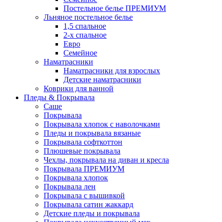
Постельное белье ПРЕМИУМ
Льняное постельное белье
1,5 спальное
2-х спальное
Евро
Семейное
Наматрасники
Наматрасники для взрослых
Детские наматрасники
Коврики для ванной
Пледы & Покрывала
Саше
Покрывала
Покрывала хлопок с наволочками
Пледы и покрывала вязаные
Покрывала софткоттон
Плюшевые покрывала
Чехлы, покрывала на диван и кресла
Покрывала ПРЕМИУМ
Покрывала хлопок
Покрывала лен
Покрывала с вышивкой
Покрывала сатин жаккард
Детские пледы и покрывала