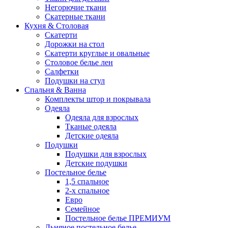
Негорючие ткани
Скатерные ткани
Кухня & Столовая
Скатерти
Дорожки на стол
Скатерти круглые и овальные
Столовое белье лен
Салфетки
Подушки на стул
Спальня & Ванна
Комплекты штор и покрывала
Одеяла
Одеяла для взрослых
Тканые одеяла
Детские одеяла
Подушки
Подушки для взрослых
Детские подушки
Постельное белье
1,5 спальное
2-х спальное
Евро
Семейное
Постельное белье ПРЕМИУМ
Льняное постельное белье