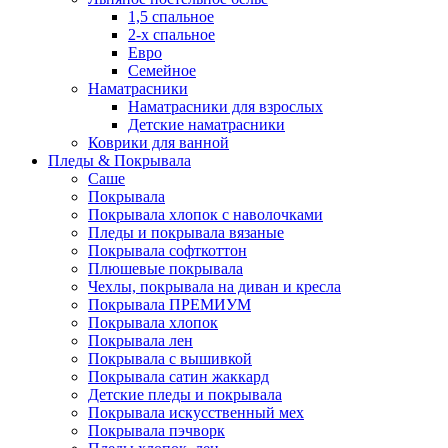
1,5 спальное
2-х спальное
Евро
Семейное
Наматрасники
Наматрасники для взрослых
Детские наматрасники
Коврики для ванной
Пледы & Покрывала
Саше
Покрывала
Покрывала хлопок с наволочками
Пледы и покрывала вязаные
Покрывала софткоттон
Плюшевые покрывала
Чехлы, покрывала на диван и кресла
Покрывала ПРЕМИУМ
Покрывала хлопок
Покрывала лен
Покрывала с вышивкой
Покрывала сатин жаккард
Детские пледы и покрывала
Покрывала искусственный мех
Покрывала пэчворк