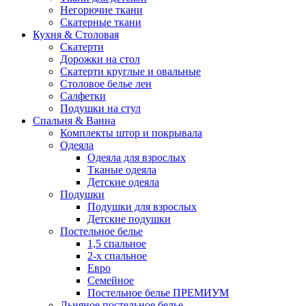
Негорючие ткани
Скатерные ткани
Кухня & Столовая
Скатерти
Дорожки на стол
Скатерти круглые и овальные
Столовое белье лен
Салфетки
Подушки на стул
Спальня & Ванна
Комплекты штор и покрывала
Одеяла
Одеяла для взрослых
Тканые одеяла
Детские одеяла
Подушки
Подушки для взрослых
Детские подушки
Постельное белье
1,5 спальное
2-х спальное
Евро
Семейное
Постельное белье ПРЕМИУМ
Льняное постельное белье