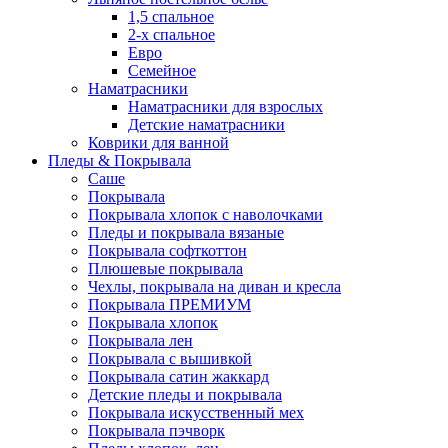
1,5 спальное
2-х спальное
Евро
Семейное
Наматрасники
Наматрасники для взрослых
Детские наматрасники
Коврики для ванной
Пледы & Покрывала
Саше
Покрывала
Покрывала хлопок с наволочками
Пледы и покрывала вязаные
Покрывала софткоттон
Плюшевые покрывала
Чехлы, покрывала на диван и кресла
Покрывала ПРЕМИУМ
Покрывала хлопок
Покрывала лен
Покрывала с вышивкой
Покрывала сатин жаккард
Детские пледы и покрывала
Покрывала искусственный мех
Покрывала пэчворк