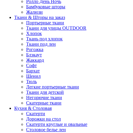
Ролло День Ночь
Бамбуковые шторы
Жалюзи
Ткани & Шторы на заказ
Портьерные ткани
Ткани для улицы OUTDOOR
Хлопок
Ткань под хлопок
Ткани под лен
Рогожка
Блэкаут
Жаккард
Софт
Бархат
Шенил
Тюль
Легкие портьерные ткани
Ткани для детской
Негорючие ткани
Скатерные ткани
Кухня & Столовая
Скатерти
Дорожки на стол
Скатерти круглые и овальные
Столовое белье лен