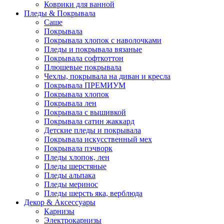
Коврики для ванной
Пледы & Покрывала
Саше
Покрывала
Покрывала хлопок с наволочками
Пледы и покрывала вязаные
Покрывала софткоттон
Плюшевые покрывала
Чехлы, покрывала на диван и кресла
Покрывала ПРЕМИУМ
Покрывала хлопок
Покрывала лен
Покрывала с вышивкой
Покрывала сатин жаккард
Детские пледы и покрывала
Покрывала искусственный мех
Покрывала пэчворк
Пледы хлопок, лен
Пледы шерстяные
Пледы альпака
Пледы меринос
Пледы шерсть яка, верблюда
Декор & Аксессуары
Карнизы
Электрокарнизы