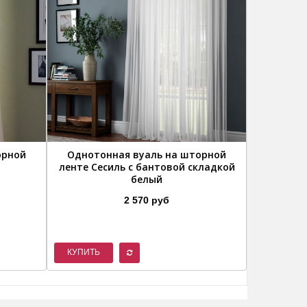
орной
Однотонная вуаль на шторной
Тюль из 
ленте Сесиль с бантовой складкой
белый
2 570 руб
КУПИТЬ
КУПИТЬ