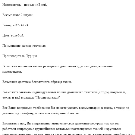
Наполнитель - поролон (3 см).
В комплекте 2 штуки.
Размер - 37х42х3.
Цвет: голубой.
Применение: кухня, гостиная.
Производитель: Турция.
Возможен пошив по вашим размерам и дополнено другими декоративными
наволочками.
Возможна доставка бесплатного образца ткани.
Вы можете заказать индивидуальный пошив домашнего текстиля (шторы, покрывала,
чехлы и тп.) в разделе "Пошив на заказ".
Все Ваши вопросы и требования Вы можете указать в комментарии к заказу, а также по
указанному телефону, в чате или электронной почте.
Заказывая у нас, Вы существенно экономите свои денежные ресурсы, так как мы
работаем напрямую с крупнейшими оптовыми поставщиками тканей и крупными
производственными цехами, минуя расходы на аренду, содержание ателье, дизайнеров и