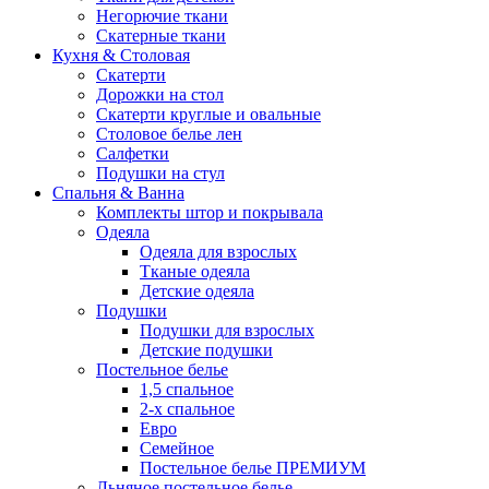
Негорючие ткани
Скатерные ткани
Кухня & Столовая
Скатерти
Дорожки на стол
Скатерти круглые и овальные
Столовое белье лен
Салфетки
Подушки на стул
Спальня & Ванна
Комплекты штор и покрывала
Одеяла
Одеяла для взрослых
Тканые одеяла
Детские одеяла
Подушки
Подушки для взрослых
Детские подушки
Постельное белье
1,5 спальное
2-х спальное
Евро
Семейное
Постельное белье ПРЕМИУМ
Льняное постельное белье