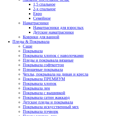
1,5 спальное
2-х спальное
Евро
Семейное
Наматрасники
Наматрасники для взрослых
Детские наматрасники
Коврики для ванной
Пледы & Покрывала
Саше
Покрывала
Покрывала хлопок с наволочками
Пледы и покрывала вязаные
Покрывала софткоттон
Плюшевые покрывала
Чехлы, покрывала на диван и кресла
Покрывала ПРЕМИУМ
Покрывала хлопок
Покрывала лен
Покрывала с вышивкой
Покрывала сатин жаккард
Детские пледы и покрывала
Покрывала искусственный мех
Покрывала пэчворк