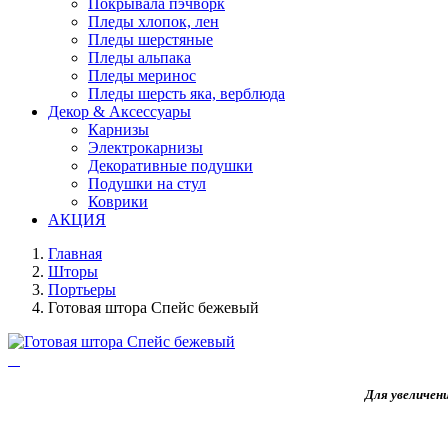
Покрывала пэчворк
Пледы хлопок, лен
Пледы шерстяные
Пледы альпака
Пледы меринос
Пледы шерсть яка, верблюда
Декор & Аксессуары
Карнизы
Электрокарнизы
Декоративные подушки
Подушки на стул
Коврики
АКЦИЯ
Главная
Шторы
Портьеры
Готовая штора Спейс бежевый
Для увеличен