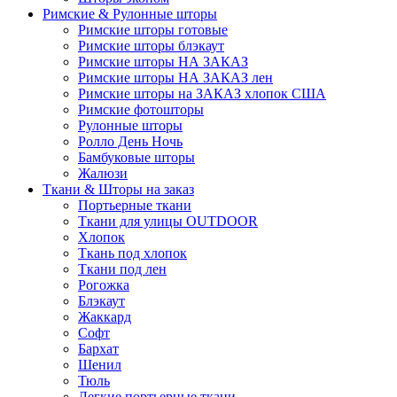
Римские & Рулонные шторы
Римские шторы готовые
Римские шторы блэкаут
Римские шторы НА ЗАКАЗ
Римские шторы НА ЗАКАЗ лен
Римские шторы на ЗАКАЗ хлопок США
Римские фотошторы
Рулонные шторы
Ролло День Ночь
Бамбуковые шторы
Жалюзи
Ткани & Шторы на заказ
Портьерные ткани
Ткани для улицы OUTDOOR
Хлопок
Ткань под хлопок
Ткани под лен
Рогожка
Блэкаут
Жаккард
Софт
Бархат
Шенил
Тюль
Легкие портьерные ткани