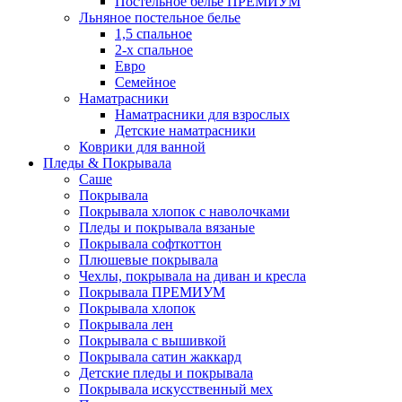
Постельное белье ПРЕМИУМ
Льняное постельное белье
1,5 спальное
2-х спальное
Евро
Семейное
Наматрасники
Наматрасники для взрослых
Детские наматрасники
Коврики для ванной
Пледы & Покрывала
Саше
Покрывала
Покрывала хлопок с наволочками
Пледы и покрывала вязаные
Покрывала софткоттон
Плюшевые покрывала
Чехлы, покрывала на диван и кресла
Покрывала ПРЕМИУМ
Покрывала хлопок
Покрывала лен
Покрывала с вышивкой
Покрывала сатин жаккард
Детские пледы и покрывала
Покрывала искусственный мех