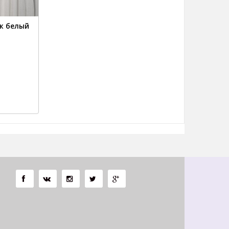
ж белый
Ы