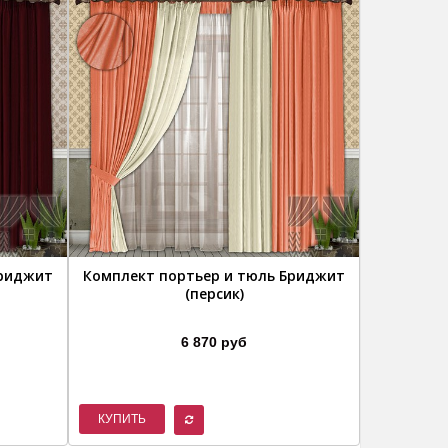
Бриджит
Комплект портьер и тюль Бриджит
Комплек
(персик)
6 870 руб
КУПИТЬ
КУПИТЬ