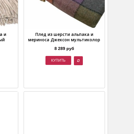
а и
Плед из шерсти альпака и
ый
мериноса Джексон мультиколор
8 289 руб
КУПИТЬ