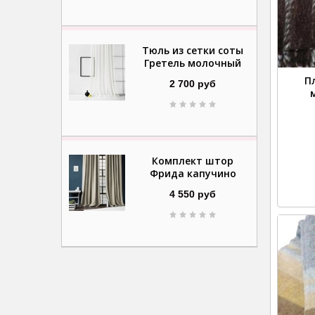
Тюль из сетки соты
Гретель молочный
П
2 700 руб
Комплект штор
Фрида капучино
4 550 руб