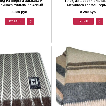
лед из шерсти альпака и
Плед из шерсти альпак
риноса Уильям бежевый
мериноса Герман сер
8 289 руб
8 289 руб
КУПИТЬ
КУПИТЬ