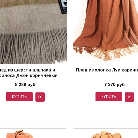
лед из шерсти альпака и
Плед из хлопка Луи корич
риноса Джон коричневый
8 289 руб
7 370 руб
КУПИТЬ
КУПИТЬ