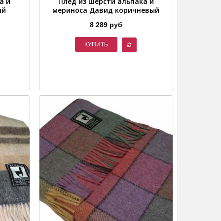
а и
Плед из шерсти альпака и
ый
мериноса Давид коричневый
8 289 руб
КУПИТЬ