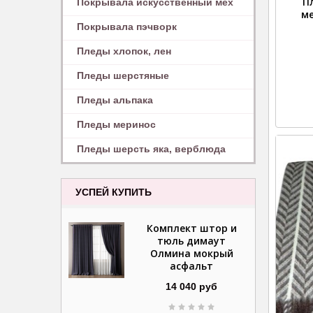
П
Покрывала искусственный мех
ме
Покрывала пэчворк
Пледы хлопок, лен
Пледы шерстяные
Пледы альпака
Пледы меринос
Пледы шерсть яка, верблюда
УСПЕЙ КУПИТЬ
Комплект штор и
тюль димаут
Олмина мокрый
асфальт
14 040 руб