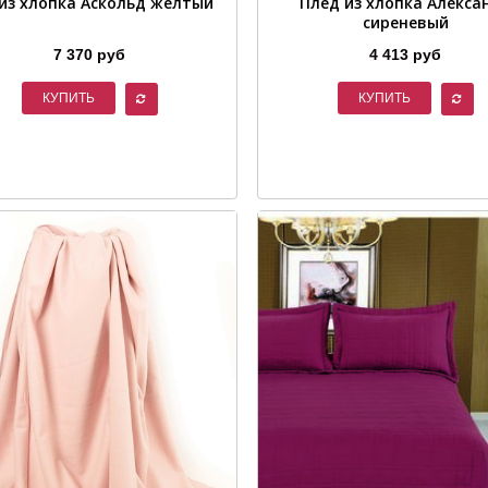
из хлопка Аскольд желтый
Плед из хлопка Алекса
сиреневый
7 370 руб
4 413 руб
КУПИТЬ
КУПИТЬ