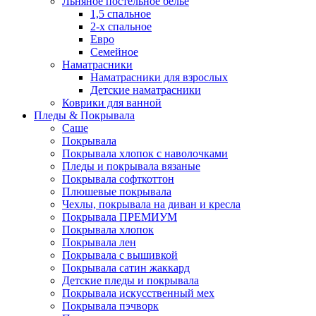
Льняное постельное белье
1,5 спальное
2-х спальное
Евро
Семейное
Наматрасники
Наматрасники для взрослых
Детские наматрасники
Коврики для ванной
Пледы & Покрывала
Саше
Покрывала
Покрывала хлопок с наволочками
Пледы и покрывала вязаные
Покрывала софткоттон
Плюшевые покрывала
Чехлы, покрывала на диван и кресла
Покрывала ПРЕМИУМ
Покрывала хлопок
Покрывала лен
Покрывала с вышивкой
Покрывала сатин жаккард
Детские пледы и покрывала
Покрывала искусственный мех
Покрывала пэчворк