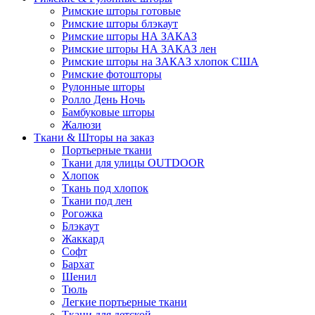
Римские шторы готовые
Римские шторы блэкаут
Римские шторы НА ЗАКАЗ
Римские шторы НА ЗАКАЗ лен
Римские шторы на ЗАКАЗ хлопок США
Римские фотошторы
Рулонные шторы
Ролло День Ночь
Бамбуковые шторы
Жалюзи
Ткани & Шторы на заказ
Портьерные ткани
Ткани для улицы OUTDOOR
Хлопок
Ткань под хлопок
Ткани под лен
Рогожка
Блэкаут
Жаккард
Софт
Бархат
Шенил
Тюль
Легкие портьерные ткани
Ткани для детской