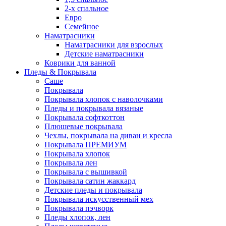
2-х спальное
Евро
Семейное
Наматрасники
Наматрасники для взрослых
Детские наматрасники
Коврики для ванной
Пледы & Покрывала
Саше
Покрывала
Покрывала хлопок с наволочками
Пледы и покрывала вязаные
Покрывала софткоттон
Плюшевые покрывала
Чехлы, покрывала на диван и кресла
Покрывала ПРЕМИУМ
Покрывала хлопок
Покрывала лен
Покрывала с вышивкой
Покрывала сатин жаккард
Детские пледы и покрывала
Покрывала искусственный мех
Покрывала пэчворк
Пледы хлопок, лен