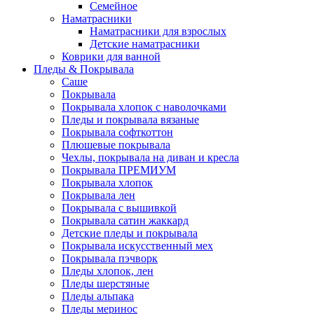
Семейное
Наматрасники
Наматрасники для взрослых
Детские наматрасники
Коврики для ванной
Пледы & Покрывала
Саше
Покрывала
Покрывала хлопок с наволочками
Пледы и покрывала вязаные
Покрывала софткоттон
Плюшевые покрывала
Чехлы, покрывала на диван и кресла
Покрывала ПРЕМИУМ
Покрывала хлопок
Покрывала лен
Покрывала с вышивкой
Покрывала сатин жаккард
Детские пледы и покрывала
Покрывала искусственный мех
Покрывала пэчворк
Пледы хлопок, лен
Пледы шерстяные
Пледы альпака
Пледы меринос