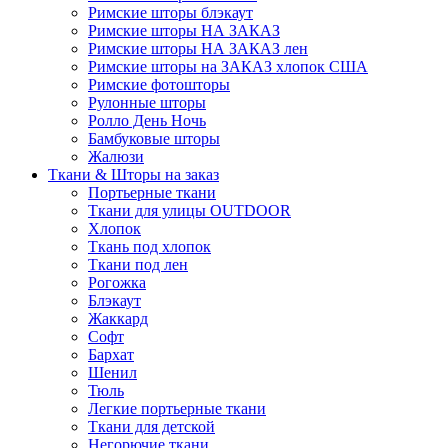
Римские шторы блэкаут
Римские шторы НА ЗАКАЗ
Римские шторы НА ЗАКАЗ лен
Римские шторы на ЗАКАЗ хлопок США
Римские фотошторы
Рулонные шторы
Ролло День Ночь
Бамбуковые шторы
Жалюзи
Ткани & Шторы на заказ
Портьерные ткани
Ткани для улицы OUTDOOR
Хлопок
Ткань под хлопок
Ткани под лен
Рогожка
Блэкаут
Жаккард
Софт
Бархат
Шенил
Тюль
Легкие портьерные ткани
Ткани для детской
Негорючие ткани