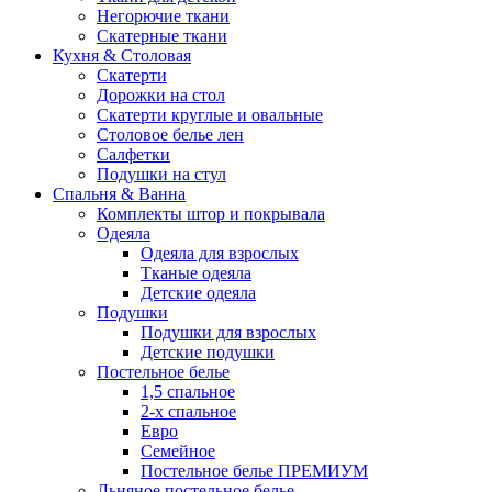
Негорючие ткани
Скатерные ткани
Кухня & Столовая
Скатерти
Дорожки на стол
Скатерти круглые и овальные
Столовое белье лен
Салфетки
Подушки на стул
Спальня & Ванна
Комплекты штор и покрывала
Одеяла
Одеяла для взрослых
Тканые одеяла
Детские одеяла
Подушки
Подушки для взрослых
Детские подушки
Постельное белье
1,5 спальное
2-х спальное
Евро
Семейное
Постельное белье ПРЕМИУМ
Льняное постельное белье