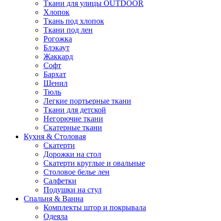
Ткани для улицы OUTDOOR
Хлопок
Ткань под хлопок
Ткани под лен
Рогожка
Блэкаут
Жаккард
Софт
Бархат
Шенил
Тюль
Легкие портьерные ткани
Ткани для детской
Негорючие ткани
Скатерные ткани
Кухня & Столовая
Скатерти
Дорожки на стол
Скатерти круглые и овальные
Столовое белье лен
Салфетки
Подушки на стул
Спальня & Ванна
Комплекты штор и покрывала
Одеяла