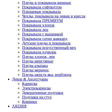
Пледы и покрывала вязаные
Покрывала софткоттон
Плюшевые покрывала
Чехлы, покрывала на диван и кресла
Покрывала ПРЕМИУМ
Покрывала хлопок
Покрывала лен
Покрывала с вышивкой
Покрывала сатин жаккард
Детские пледы и покрывала
Покрывала искусственный мех
Покрывала пэчворк
Пледы хлопок, лен
Пледы шерстяные
Пледы альпака
Пледы меринос
Пледы шерсть яка, верблюда
Декор & Аксессуары
Карнизы
Электрокарнизы
Декоративные подушки
Подушки на стул
Коврики
АКЦИЯ