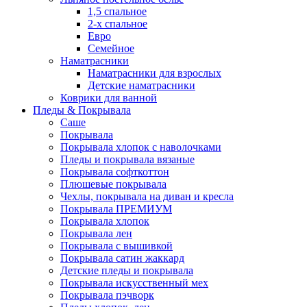
1,5 спальное
2-х спальное
Евро
Семейное
Наматрасники
Наматрасники для взрослых
Детские наматрасники
Коврики для ванной
Пледы & Покрывала
Саше
Покрывала
Покрывала хлопок с наволочками
Пледы и покрывала вязаные
Покрывала софткоттон
Плюшевые покрывала
Чехлы, покрывала на диван и кресла
Покрывала ПРЕМИУМ
Покрывала хлопок
Покрывала лен
Покрывала с вышивкой
Покрывала сатин жаккард
Детские пледы и покрывала
Покрывала искусственный мех
Покрывала пэчворк