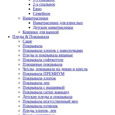
2-х спальное
Евро
Семейное
Наматрасники
Наматрасники для взрослых
Детские наматрасники
Коврики для ванной
Пледы & Покрывала
Саше
Покрывала
Покрывала хлопок с наволочками
Пледы и покрывала вязаные
Покрывала софткоттон
Плюшевые покрывала
Чехлы, покрывала на диван и кресла
Покрывала ПРЕМИУМ
Покрывала хлопок
Покрывала лен
Покрывала с вышивкой
Покрывала сатин жаккард
Детские пледы и покрывала
Покрывала искусственный мех
Покрывала пэчворк
Пледы хлопок, лен