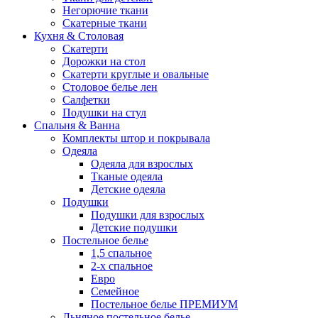
Негорючие ткани
Скатерные ткани
Кухня & Столовая
Скатерти
Дорожки на стол
Скатерти круглые и овальные
Столовое белье лен
Салфетки
Подушки на стул
Спальня & Ванна
Комплекты штор и покрывала
Одеяла
Одеяла для взрослых
Тканые одеяла
Детские одеяла
Подушки
Подушки для взрослых
Детские подушки
Постельное белье
1,5 спальное
2-х спальное
Евро
Семейное
Постельное белье ПРЕМИУМ
Льняное постельное белье