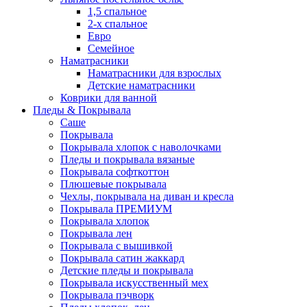
1,5 спальное
2-х спальное
Евро
Семейное
Наматрасники
Наматрасники для взрослых
Детские наматрасники
Коврики для ванной
Пледы & Покрывала
Саше
Покрывала
Покрывала хлопок с наволочками
Пледы и покрывала вязаные
Покрывала софткоттон
Плюшевые покрывала
Чехлы, покрывала на диван и кресла
Покрывала ПРЕМИУМ
Покрывала хлопок
Покрывала лен
Покрывала с вышивкой
Покрывала сатин жаккард
Детские пледы и покрывала
Покрывала искусственный мех
Покрывала пэчворк