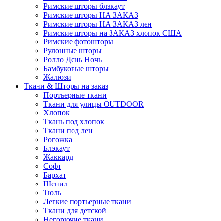
Римские шторы блэкаут
Римские шторы НА ЗАКАЗ
Римские шторы НА ЗАКАЗ лен
Римские шторы на ЗАКАЗ хлопок США
Римские фотошторы
Рулонные шторы
Ролло День Ночь
Бамбуковые шторы
Жалюзи
Ткани & Шторы на заказ
Портьерные ткани
Ткани для улицы OUTDOOR
Хлопок
Ткань под хлопок
Ткани под лен
Рогожка
Блэкаут
Жаккард
Софт
Бархат
Шенил
Тюль
Легкие портьерные ткани
Ткани для детской
Негорючие ткани