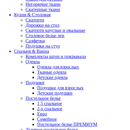
Негорючие ткани
Скатерные ткани
Кухня & Столовая
Скатерти
Дорожки на стол
Скатерти круглые и овальные
Столовое белье лен
Салфетки
Подушки на стул
Спальня & Ванна
Комплекты штор и покрывала
Одеяла
Одеяла для взрослых
Тканые одеяла
Детские одеяла
Подушки
Подушки для взрослых
Детские подушки
Постельное белье
1,5 спальное
2-х спальное
Евро
Семейное
Постельное белье ПРЕМИУМ
Льняное постельное белье