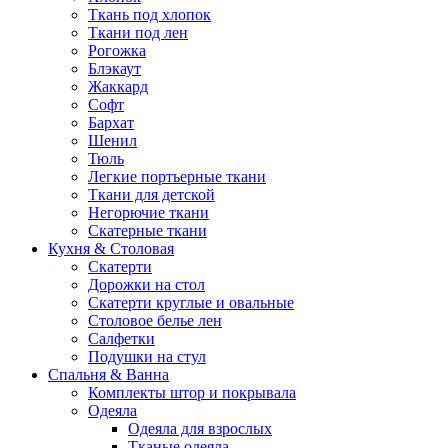
Ткань под хлопок
Ткани под лен
Рогожка
Блэкаут
Жаккард
Софт
Бархат
Шенил
Тюль
Легкие портьерные ткани
Ткани для детской
Негорючие ткани
Скатерные ткани
Кухня & Столовая
Скатерти
Дорожки на стол
Скатерти круглые и овальные
Столовое белье лен
Салфетки
Подушки на стул
Спальня & Ванна
Комплекты штор и покрывала
Одеяла
Одеяла для взрослых
Тканые одеяла