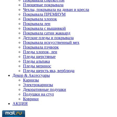
Покрывала софткоттон
Плюшевые покрывала
Чехлы, покрывала на диван и кресла
Покрывала ПРЕМИУМ
Покрывала хлопок
Покрывала лен
Покрывала с вышивкой
Покрывала сатин жаккард
Детские пледы и покрывала
Покрывала искусственный мех
Покрывала пэчворк
Пледы хлопок, лен
Пледы шерстяные
Пледы альпака
Пледы меринос
Пледы шерсть яка, верблюда
Декор & Аксессуары
Карнизы
Электрокарнизы
Декоративные подушки
Подушки на стул
Коврики
АКЦИЯ