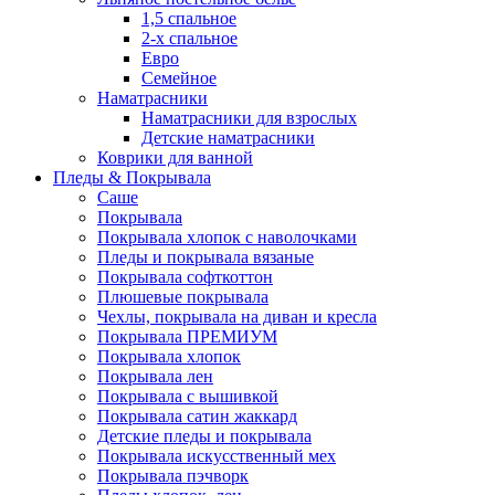
1,5 спальное
2-х спальное
Евро
Семейное
Наматрасники
Наматрасники для взрослых
Детские наматрасники
Коврики для ванной
Пледы & Покрывала
Саше
Покрывала
Покрывала хлопок с наволочками
Пледы и покрывала вязаные
Покрывала софткоттон
Плюшевые покрывала
Чехлы, покрывала на диван и кресла
Покрывала ПРЕМИУМ
Покрывала хлопок
Покрывала лен
Покрывала с вышивкой
Покрывала сатин жаккард
Детские пледы и покрывала
Покрывала искусственный мех
Покрывала пэчворк