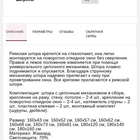
ОПИСАНИЕ
ПАРАМЕТРЫ
ОТЗЫВЫ
ОБРАТНАЯ
СВЯЗЬ
Римская штора крепится на стеклопакет, она легко
монтируется на поворотно-откидное окно без сверления.
Правое и левое положение изменяется при помощи
универсального цепочного механизма. Штора плавно
поднимается и опускается. Благодаря струнному
механизму штора надежно прилегает к окну при
проветривании окна. Все крепежи прилагаются к римской
шторе.
Комплектация: штора с цепочным механизмом в сборе,
крепление на раму, стену, потолок – 2-4 шт., крепление на
поворотно-откидное окно – 2-4 шт., натяжитель струны – 2
шт., пластина клеевая – 2 шт., монтажный комплект
(шурупы, дюбели).
Размер: 160х43 см. 160х52 см, 160х57 см, 160х62 см,
160х68 см, 160х73 см, 160х81 см, 180х120 см, 180х140
см, 180х160 см.
Материал: Жаккард.
Светозащита: 70%.