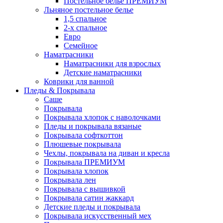
Постельное белье ПРЕМИУМ
Льняное постельное белье
1,5 спальное
2-х спальное
Евро
Семейное
Наматрасники
Наматрасники для взрослых
Детские наматрасники
Коврики для ванной
Пледы & Покрывала
Саше
Покрывала
Покрывала хлопок с наволочками
Пледы и покрывала вязаные
Покрывала софткоттон
Плюшевые покрывала
Чехлы, покрывала на диван и кресла
Покрывала ПРЕМИУМ
Покрывала хлопок
Покрывала лен
Покрывала с вышивкой
Покрывала сатин жаккард
Детские пледы и покрывала
Покрывала искусственный мех