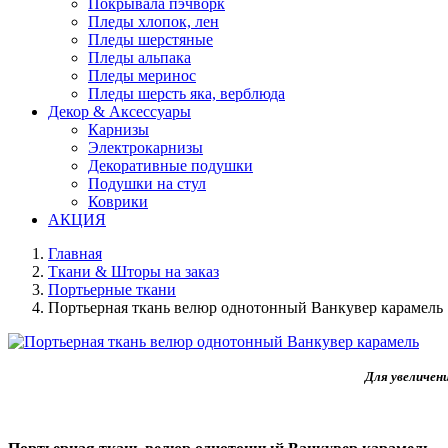
Покрывала пэчворк
Пледы хлопок, лен
Пледы шерстяные
Пледы альпака
Пледы меринос
Пледы шерсть яка, верблюда
Декор & Аксессуары
Карнизы
Электрокарнизы
Декоративные подушки
Подушки на стул
Коврики
АКЦИЯ
Главная
Ткани & Шторы на заказ
Портьерные ткани
Портьерная ткань велюр однотонный Ванкувер карамель
Для увеличен