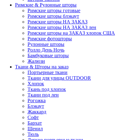
Римские & Рулонные шторы
Римские шторы готовые
Римские шторы блэкаут
Римские шторы НА ЗАКАЗ
Римские шторы НА ЗАКАЗ лен
Римские шторы на ЗАКАЗ хлопок США
Римские фотошторы
Рулонные шторы
Ролло День Ночь
Бамбуковые шторы
Жалюзи
Ткани & Шторы на заказ
Портьерные ткани
Ткани для улицы OUTDOOR
Хлопок
Ткань под хлопок
Ткани под лен
Рогожка
Блэкаут
Жаккард
Софт
Бархат
Шенил
Тюль
Легкие портьерные ткани