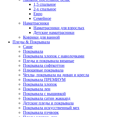
1,5 спальное
2-х спальное
Евро
Семейное
Наматрасники
Наматрасники для взрослых
Детские наматрасники
Коврики для ванной
Пледы & Покрывала
Саше
Покрывала
Покрывала хлопок с наволочками
Пледы и покрывала вязаные
Покрывала софткоттон
Плюшевые покрывала
Чехлы, покрывала на диван и кресла
Покрывала ПРЕМИУМ
Покрывала хлопок
Покрывала лен
Покрывала с вышивкой
Покрывала сатин жаккард
Детские пледы и покрывала
Покрывала искусственный мех
Покрывала пэчворк