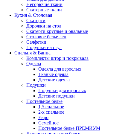
Негорючие ткани
Скатерные ткани
Кухня & Столовая
Скатерти
Дорожки на стол
Скатерти круглые и овальные
Столовое белье лен
Салфетки
Подушки на стул
Спальня & Ванна
Комплекты штор и покрывала
Одеяла
Одеяла для взрослых
Тканые одеяла
Детские одеяла
Подушки
Подушки для взрослых
Детские подушки
Постельное белье
1,5 спальное
2-х спальное
Евро
Семейное
Постельное белье ПРЕМИУМ
Льняное постельное белье