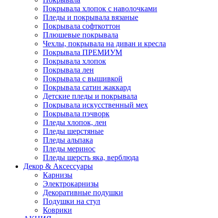
Покрывала хлопок с наволочками
Пледы и покрывала вязаные
Покрывала софткоттон
Плюшевые покрывала
Чехлы, покрывала на диван и кресла
Покрывала ПРЕМИУМ
Покрывала хлопок
Покрывала лен
Покрывала с вышивкой
Покрывала сатин жаккард
Детские пледы и покрывала
Покрывала искусственный мех
Покрывала пэчворк
Пледы хлопок, лен
Пледы шерстяные
Пледы альпака
Пледы меринос
Пледы шерсть яка, верблюда
Декор & Аксессуары
Карнизы
Электрокарнизы
Декоративные подушки
Подушки на стул
Коврики