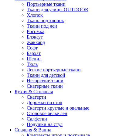
Портьерные ткани
Ткани для улицы OUTDOOR
Хлопок
Ткань под хлопок
Ткани под лен
Рогожка
Блэкаут
Жаккард
Софт
Бархат
Шенил
Тюль
Легкие портьерные ткани
Ткани для детской
Негорючие ткани
Скатерные ткани
Кухня & Столовая
Скатерти
Дорожки на стол
Скатерти круглые и овальные
Столовое белье лен
Салфетки
Подушки на стул
Спальня & Ванна
Комплекты штор и покрывала