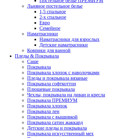
Постельное белье ПРЕМИУМ
Льняное постельное белье
1,5 спальное
2-х спальное
Евро
Семейное
Наматрасники
Наматрасники для взрослых
Детские наматрасники
Коврики для ванной
Пледы & Покрывала
Саше
Покрывала
Покрывала хлопок с наволочками
Пледы и покрывала вязаные
Покрывала софткоттон
Плюшевые покрывала
Чехлы, покрывала на диван и кресла
Покрывала ПРЕМИУМ
Покрывала хлопок
Покрывала лен
Покрывала с вышивкой
Покрывала сатин жаккард
Детские пледы и покрывала
Покрывала искусственный мех