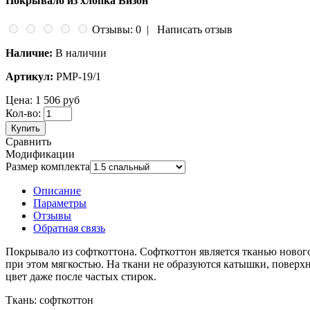
Покрывало из хлопка Визон
Отзывы: 0
|
Написать отзыв
Наличие:
В наличии
Артикул:
PMP-19/1
Цена:
1 506 руб
Кол-во:
Купить
Сравнить
Модификации
Размер комплекта
Описание
Параметры
Отзывы
Обратная связь
Покрывало из софткоттона.
Софткоттон является тканью новог
при этом мягкостью. На ткани не образуются катышки, поверхно
цвет даже после частых стирок.
Ткань: софткоттон