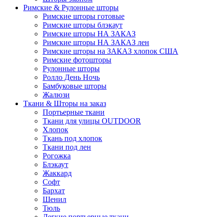
Римские & Рулонные шторы
Римские шторы готовые
Римские шторы блэкаут
Римские шторы НА ЗАКАЗ
Римские шторы НА ЗАКАЗ лен
Римские шторы на ЗАКАЗ хлопок США
Римские фотошторы
Рулонные шторы
Ролло День Ночь
Бамбуковые шторы
Жалюзи
Ткани & Шторы на заказ
Портьерные ткани
Ткани для улицы OUTDOOR
Хлопок
Ткань под хлопок
Ткани под лен
Рогожка
Блэкаут
Жаккард
Софт
Бархат
Шенил
Тюль
Легкие портьерные ткани