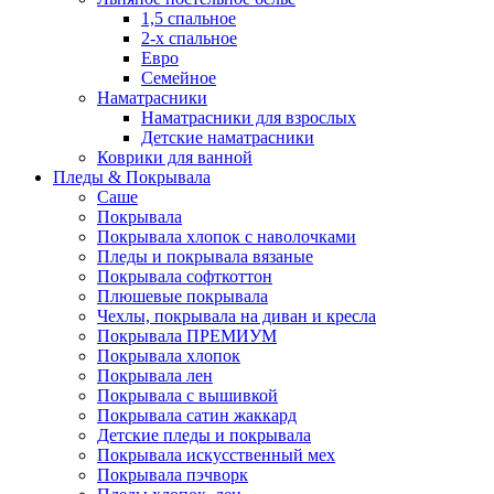
1,5 спальное
2-х спальное
Евро
Семейное
Наматрасники
Наматрасники для взрослых
Детские наматрасники
Коврики для ванной
Пледы & Покрывала
Саше
Покрывала
Покрывала хлопок с наволочками
Пледы и покрывала вязаные
Покрывала софткоттон
Плюшевые покрывала
Чехлы, покрывала на диван и кресла
Покрывала ПРЕМИУМ
Покрывала хлопок
Покрывала лен
Покрывала с вышивкой
Покрывала сатин жаккард
Детские пледы и покрывала
Покрывала искусственный мех
Покрывала пэчворк