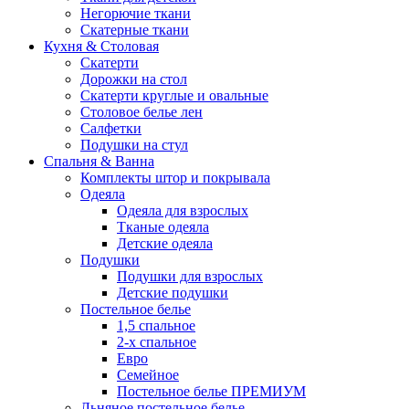
Негорючие ткани
Скатерные ткани
Кухня & Столовая
Скатерти
Дорожки на стол
Скатерти круглые и овальные
Столовое белье лен
Салфетки
Подушки на стул
Спальня & Ванна
Комплекты штор и покрывала
Одеяла
Одеяла для взрослых
Тканые одеяла
Детские одеяла
Подушки
Подушки для взрослых
Детские подушки
Постельное белье
1,5 спальное
2-х спальное
Евро
Семейное
Постельное белье ПРЕМИУМ
Льняное постельное белье