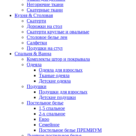
Негорючие ткани
Скатерные ткани
Кухня & Столовая
Скатерти
Дорожки на стол
Скатерти круглые и овальные
Столовое белье лен
Салфетки
Подушки на стул
Спальня & Ванна
Комплекты штор и покрывала
Одеяла
Одеяла для взрослых
Тканые одеяла
Детские одеяла
Подушки
Подушки для взрослых
Детские подушки
Постельное белье
1,5 спальное
2-х спальное
Евро
Семейное
Постельное белье ПРЕМИУМ
Льняное постельное белье