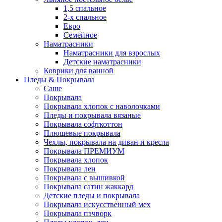
1,5 спальное
2-х спальное
Евро
Семейное
Наматрасники
Наматрасники для взрослых
Детские наматрасники
Коврики для ванной
Пледы & Покрывала
Саше
Покрывала
Покрывала хлопок с наволочками
Пледы и покрывала вязаные
Покрывала софткоттон
Плюшевые покрывала
Чехлы, покрывала на диван и кресла
Покрывала ПРЕМИУМ
Покрывала хлопок
Покрывала лен
Покрывала с вышивкой
Покрывала сатин жаккард
Детские пледы и покрывала
Покрывала искусственный мех
Покрывала пэчворк