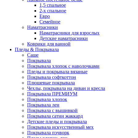
1,5 спальное
2-х спальное
Евро
Семейное
Наматрасники
Наматрасники для взрослых
Детские наматрасники
Коврики для ванной
Пледы & Покрывала
Саше
Покрывала
Покрывала хлопок с наволочками
Пледы и покрывала вязаные
Покрывала софткоттон
Плюшевые покрывала
Чехлы, покрывала на диван и кресла
Покрывала ПРЕМИУМ
Покрывала хлопок
Покрывала лен
Покрывала с вышивкой
Покрывала сатин жаккард
Детские пледы и покрывала
Покрывала искусственный мех
Покрывала пэчворк