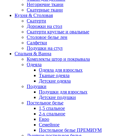
Негорючие ткани
Скатерные ткани
Кухня & Столовая
Скатерти
Дорожки на стол
Скатерти круглые и овальные
Столовое белье лен
Салфетки
Подушки на стул
Спальня & Ванна
Комплекты штор и покрывала
Одеяла
Одеяла для взрослых
Тканые одеяла
Детские одеяла
Подушки
Подушки для взрослых
Детские подушки
Постельное белье
1,5 спальное
2-х спальное
Евро
Семейное
Постельное белье ПРЕМИУМ
Льняное постельное белье