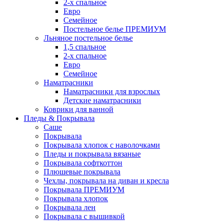
2-х спальное
Евро
Семейное
Постельное белье ПРЕМИУМ
Льняное постельное белье
1,5 спальное
2-х спальное
Евро
Семейное
Наматрасники
Наматрасники для взрослых
Детские наматрасники
Коврики для ванной
Пледы & Покрывала
Саше
Покрывала
Покрывала хлопок с наволочками
Пледы и покрывала вязаные
Покрывала софткоттон
Плюшевые покрывала
Чехлы, покрывала на диван и кресла
Покрывала ПРЕМИУМ
Покрывала хлопок
Покрывала лен
Покрывала с вышивкой