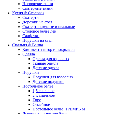
Негорючие ткани
Скатерные ткани
Кухня & Столовая
Скатерти
Дорожки на стол
Скатерти круглые и овальные
Столовое белье лен
Салфетки
Подушки на стул
Спальня & Ванна
Комплекты штор и покрывала
Одеяла
Одеяла для взрослых
Тканые одеяла
Детские одеяла
Подушки
Подушки для взрослых
Детские подушки
Постельное белье
1,5 спальное
2-х спальное
Евро
Семейное
Постельное белье ПРЕМИУМ
Льняное постельное белье