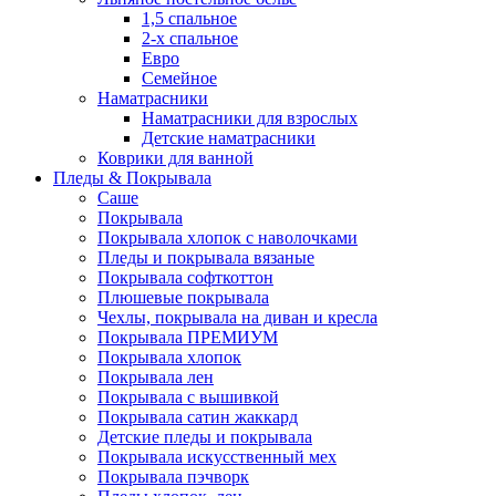
1,5 спальное
2-х спальное
Евро
Семейное
Наматрасники
Наматрасники для взрослых
Детские наматрасники
Коврики для ванной
Пледы & Покрывала
Саше
Покрывала
Покрывала хлопок с наволочками
Пледы и покрывала вязаные
Покрывала софткоттон
Плюшевые покрывала
Чехлы, покрывала на диван и кресла
Покрывала ПРЕМИУМ
Покрывала хлопок
Покрывала лен
Покрывала с вышивкой
Покрывала сатин жаккард
Детские пледы и покрывала
Покрывала искусственный мех
Покрывала пэчворк