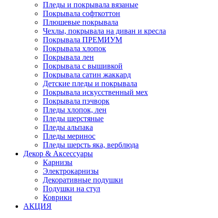
Пледы и покрывала вязаные
Покрывала софткоттон
Плюшевые покрывала
Чехлы, покрывала на диван и кресла
Покрывала ПРЕМИУМ
Покрывала хлопок
Покрывала лен
Покрывала с вышивкой
Покрывала сатин жаккард
Детские пледы и покрывала
Покрывала искусственный мех
Покрывала пэчворк
Пледы хлопок, лен
Пледы шерстяные
Пледы альпака
Пледы меринос
Пледы шерсть яка, верблюда
Декор & Аксессуары
Карнизы
Электрокарнизы
Декоративные подушки
Подушки на стул
Коврики
АКЦИЯ