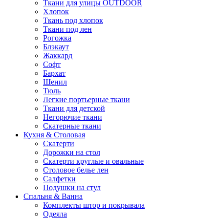
Ткани для улицы OUTDOOR
Хлопок
Ткань под хлопок
Ткани под лен
Рогожка
Блэкаут
Жаккард
Софт
Бархат
Шенил
Тюль
Легкие портьерные ткани
Ткани для детской
Негорючие ткани
Скатерные ткани
Кухня & Столовая
Скатерти
Дорожки на стол
Скатерти круглые и овальные
Столовое белье лен
Салфетки
Подушки на стул
Спальня & Ванна
Комплекты штор и покрывала
Одеяла