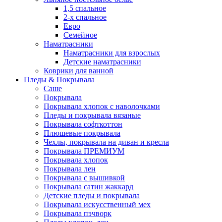
1,5 спальное
2-х спальное
Евро
Семейное
Наматрасники
Наматрасники для взрослых
Детские наматрасники
Коврики для ванной
Пледы & Покрывала
Саше
Покрывала
Покрывала хлопок с наволочками
Пледы и покрывала вязаные
Покрывала софткоттон
Плюшевые покрывала
Чехлы, покрывала на диван и кресла
Покрывала ПРЕМИУМ
Покрывала хлопок
Покрывала лен
Покрывала с вышивкой
Покрывала сатин жаккард
Детские пледы и покрывала
Покрывала искусственный мех
Покрывала пэчворк