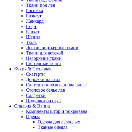
Ткани под лен
Рогожка
Блэкаут
Жаккард
Софт
Бархат
Шенил
Тюль
Легкие портьерные ткани
Ткани для детской
Негорючие ткани
Скатерные ткани
Кухня & Столовая
Скатерти
Дорожки на стол
Скатерти круглые и овальные
Столовое белье лен
Салфетки
Подушки на стул
Спальня & Ванна
Комплекты штор и покрывала
Одеяла
Одеяла для взрослых
Тканые одеяла