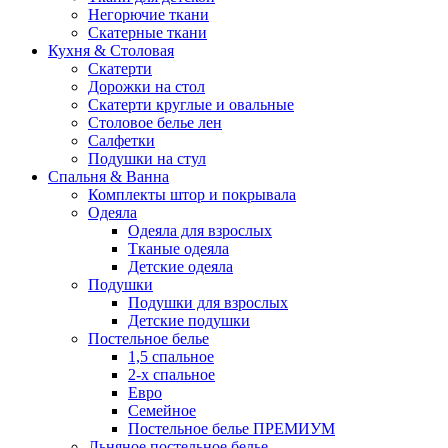
Негорючие ткани
Скатерные ткани
Кухня & Столовая
Скатерти
Дорожки на стол
Скатерти круглые и овальные
Столовое белье лен
Салфетки
Подушки на стул
Спальня & Ванна
Комплекты штор и покрывала
Одеяла
Одеяла для взрослых
Тканые одеяла
Детские одеяла
Подушки
Подушки для взрослых
Детские подушки
Постельное белье
1,5 спальное
2-х спальное
Евро
Семейное
Постельное белье ПРЕМИУМ
Льняное постельное белье