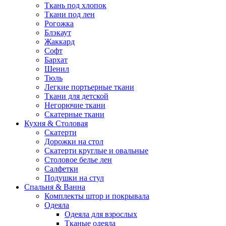
Ткань под хлопок
Ткани под лен
Рогожка
Блэкаут
Жаккард
Софт
Бархат
Шенил
Тюль
Легкие портьерные ткани
Ткани для детской
Негорючие ткани
Скатерные ткани
Кухня & Столовая
Скатерти
Дорожки на стол
Скатерти круглые и овальные
Столовое белье лен
Салфетки
Подушки на стул
Спальня & Ванна
Комплекты штор и покрывала
Одеяла
Одеяла для взрослых
Тканые одеяла