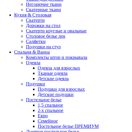
Негорючие ткани
Скатерные ткани
Кухня & Столовая
Скатерти
Дорожки на стол
Скатерти круглые и овальные
Столовое белье лен
Салфетки
Подушки на стул
Спальня & Ванна
Комплекты штор и покрывала
Одеяла
Одеяла для взрослых
Тканые одеяла
Детские одеяла
Подушки
Подушки для взрослых
Детские подушки
Постельное белье
1,5 спальное
2-х спальное
Евро
Семейное
Постельное белье ПРЕМИУМ
Льняное постельное белье