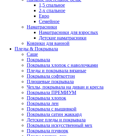
1,5 спальное
2-х спальное
Евро
Семейное
Наматрасники
Наматрасники для взрослых
Детские наматрасники
Коврики для ванной
Пледы & Покрывала
Саше
Покрывала
Покрывала хлопок с наволочками
Пледы и покрывала вязаные
Покрывала софткоттон
Плюшевые покрывала
Чехлы, покрывала на диван и кресла
Покрывала ПРЕМИУМ
Покрывала хлопок
Покрывала лен
Покрывала с вышивкой
Покрывала сатин жаккард
Детские пледы и покрывала
Покрывала искусственный мех
Покрывала пэчворк