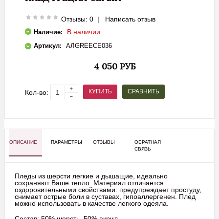
Отзывы: 0
|
Написать отзыв
В наличии
Наличие:
Артикул:
АЛGREECE036
4 050 РУБ
СРАВНИТЬ
КУПИТЬ
Кол-во:
ОПИСАНИЕ
ПАРАМЕТРЫ
ОТЗЫВЫ
ОБРАТНАЯ
СВЯЗЬ
Пледы
из
шерсти
легкие
и
дышащие,
идеально
сохраняют
Ваше
тепло
.
Материал отличается
оздоровительными
свойствами
:
предупреждает
простуду
,
снимает
острые
боли
в
суставах, г
ипоаллергенен
.
Плед
можно
использовать в качестве
легкого
одеяла
.
Состав:
50% шерсть, 50% акрил.