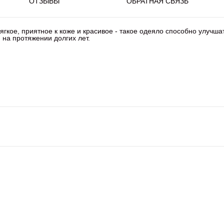
ОТЗЫВЫ
ОБРАТНАЯ СВЯЗЬ
гкое, приятное к коже и красивое - такое одеяло способно улучша
на протяжении долгих лет.