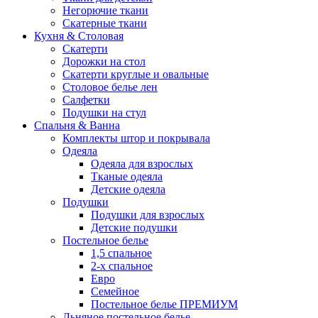
Негорючие ткани
Скатерные ткани
Кухня & Столовая
Скатерти
Дорожки на стол
Скатерти круглые и овальные
Столовое белье лен
Салфетки
Подушки на стул
Спальня & Ванна
Комплекты штор и покрывала
Одеяла
Одеяла для взрослых
Тканые одеяла
Детские одеяла
Подушки
Подушки для взрослых
Детские подушки
Постельное белье
1,5 спальное
2-х спальное
Евро
Семейное
Постельное белье ПРЕМИУМ
Льняное постельное белье