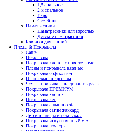
1,5 спальное
2-х спальное
Евро
Семейное
Наматрасники
Наматрасники для взрослых
Детские наматрасники
Коврики для ванной
Пледы & Покрывала
Саше
Покрывала
Покрывала хлопок с наволочками
Пледы и покрывала вязаные
Покрывала софткоттон
Плюшевые покрывала
Чехлы, покрывала на диван и кресла
Покрывала ПРЕМИУМ
Покрывала хлопок
Покрывала лен
Покрывала с вышивкой
Покрывала сатин жаккард
Детские пледы и покрывала
Покрывала искусственный мех
Покрывала пэчворк