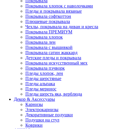
Покрывала
Покрывала хлопок с наволочками
Пледы и покрывала вязаные
Покрывала софткоттон
Плюшевые покрывала
Чехлы, покрывала на диван и кресла
Покрывала ПРЕМИУМ
Покрывала хлопок
Покрывала лен
Покрывала с вышивкой
Покрывала сатин жаккард
Детские пледы и покрывала
Покрывала искусственный мех
Покрывала пэчворк
Пледы хлопок, лен
Пледы шерстяные
Пледы альпака
Пледы меринос
Пледы шерсть яка, верблюда
Декор & Аксессуары
Карнизы
Электрокарнизы
Декоративные подушки
Подушки на стул
Коврики