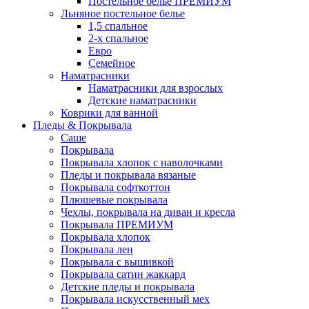
Постельное белье ПРЕМИУМ
Льняное постельное белье
1,5 спальное
2-х спальное
Евро
Семейное
Наматрасники
Наматрасники для взрослых
Детские наматрасники
Коврики для ванной
Пледы & Покрывала
Саше
Покрывала
Покрывала хлопок с наволочками
Пледы и покрывала вязаные
Покрывала софткоттон
Плюшевые покрывала
Чехлы, покрывала на диван и кресла
Покрывала ПРЕМИУМ
Покрывала хлопок
Покрывала лен
Покрывала с вышивкой
Покрывала сатин жаккард
Детские пледы и покрывала
Покрывала искусственный мех