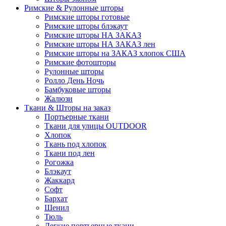
Римские & Рулонные шторы
Римские шторы готовые
Римские шторы блэкаут
Римские шторы НА ЗАКАЗ
Римские шторы НА ЗАКАЗ лен
Римские шторы на ЗАКАЗ хлопок США
Римские фотошторы
Рулонные шторы
Ролло День Ночь
Бамбуковые шторы
Жалюзи
Ткани & Шторы на заказ
Портьерные ткани
Ткани для улицы OUTDOOR
Хлопок
Ткань под хлопок
Ткани под лен
Рогожка
Блэкаут
Жаккард
Софт
Бархат
Шенил
Тюль
Легкие портьерные ткани