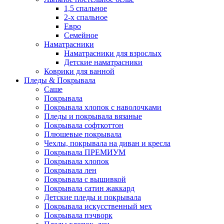
1,5 спальное
2-х спальное
Евро
Семейное
Наматрасники
Наматрасники для взрослых
Детские наматрасники
Коврики для ванной
Пледы & Покрывала
Саше
Покрывала
Покрывала хлопок с наволочками
Пледы и покрывала вязаные
Покрывала софткоттон
Плюшевые покрывала
Чехлы, покрывала на диван и кресла
Покрывала ПРЕМИУМ
Покрывала хлопок
Покрывала лен
Покрывала с вышивкой
Покрывала сатин жаккард
Детские пледы и покрывала
Покрывала искусственный мех
Покрывала пэчворк