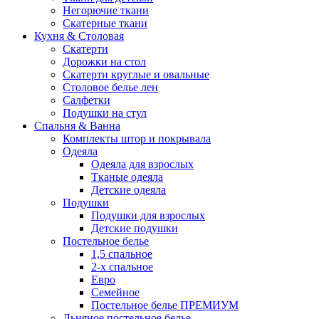
Негорючие ткани
Скатерные ткани
Кухня & Столовая
Скатерти
Дорожки на стол
Скатерти круглые и овальные
Столовое белье лен
Салфетки
Подушки на стул
Спальня & Ванна
Комплекты штор и покрывала
Одеяла
Одеяла для взрослых
Тканые одеяла
Детские одеяла
Подушки
Подушки для взрослых
Детские подушки
Постельное белье
1,5 спальное
2-х спальное
Евро
Семейное
Постельное белье ПРЕМИУМ
Льняное постельное белье