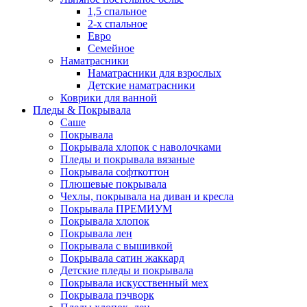
1,5 спальное
2-х спальное
Евро
Семейное
Наматрасники
Наматрасники для взрослых
Детские наматрасники
Коврики для ванной
Пледы & Покрывала
Саше
Покрывала
Покрывала хлопок с наволочками
Пледы и покрывала вязаные
Покрывала софткоттон
Плюшевые покрывала
Чехлы, покрывала на диван и кресла
Покрывала ПРЕМИУМ
Покрывала хлопок
Покрывала лен
Покрывала с вышивкой
Покрывала сатин жаккард
Детские пледы и покрывала
Покрывала искусственный мех
Покрывала пэчворк