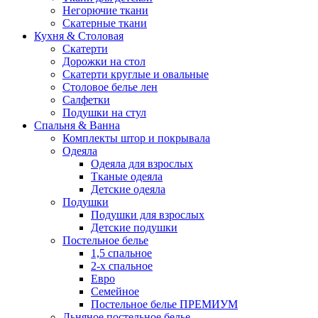
Негорючие ткани
Скатерные ткани
Кухня & Столовая
Скатерти
Дорожки на стол
Скатерти круглые и овальные
Столовое белье лен
Салфетки
Подушки на стул
Спальня & Ванна
Комплекты штор и покрывала
Одеяла
Одеяла для взрослых
Тканые одеяла
Детские одеяла
Подушки
Подушки для взрослых
Детские подушки
Постельное белье
1,5 спальное
2-х спальное
Евро
Семейное
Постельное белье ПРЕМИУМ
Льняное постельное белье