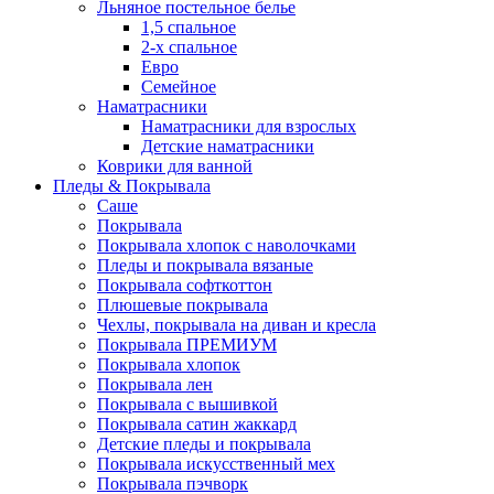
Льняное постельное белье
1,5 спальное
2-х спальное
Евро
Семейное
Наматрасники
Наматрасники для взрослых
Детские наматрасники
Коврики для ванной
Пледы & Покрывала
Саше
Покрывала
Покрывала хлопок с наволочками
Пледы и покрывала вязаные
Покрывала софткоттон
Плюшевые покрывала
Чехлы, покрывала на диван и кресла
Покрывала ПРЕМИУМ
Покрывала хлопок
Покрывала лен
Покрывала с вышивкой
Покрывала сатин жаккард
Детские пледы и покрывала
Покрывала искусственный мех
Покрывала пэчворк