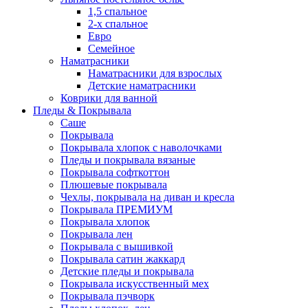
1,5 спальное
2-х спальное
Евро
Семейное
Наматрасники
Наматрасники для взрослых
Детские наматрасники
Коврики для ванной
Пледы & Покрывала
Саше
Покрывала
Покрывала хлопок с наволочками
Пледы и покрывала вязаные
Покрывала софткоттон
Плюшевые покрывала
Чехлы, покрывала на диван и кресла
Покрывала ПРЕМИУМ
Покрывала хлопок
Покрывала лен
Покрывала с вышивкой
Покрывала сатин жаккард
Детские пледы и покрывала
Покрывала искусственный мех
Покрывала пэчворк