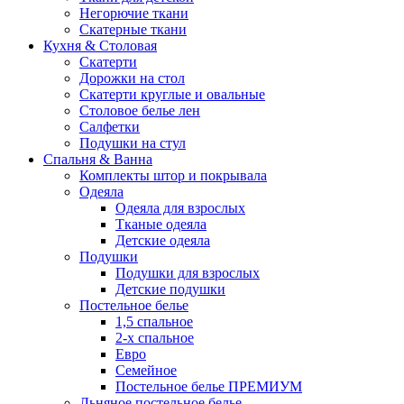
Негорючие ткани
Скатерные ткани
Кухня & Столовая
Скатерти
Дорожки на стол
Скатерти круглые и овальные
Столовое белье лен
Салфетки
Подушки на стул
Спальня & Ванна
Комплекты штор и покрывала
Одеяла
Одеяла для взрослых
Тканые одеяла
Детские одеяла
Подушки
Подушки для взрослых
Детские подушки
Постельное белье
1,5 спальное
2-х спальное
Евро
Семейное
Постельное белье ПРЕМИУМ
Льняное постельное белье