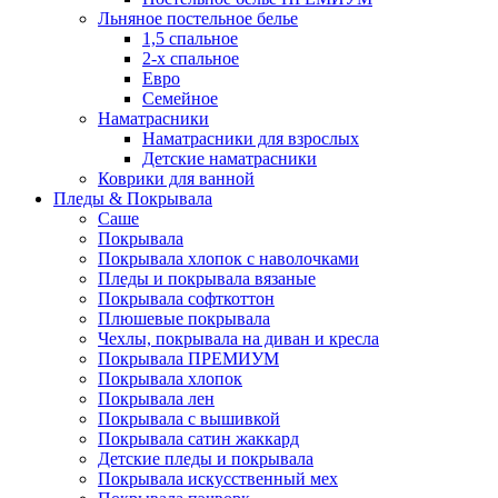
Льняное постельное белье
1,5 спальное
2-х спальное
Евро
Семейное
Наматрасники
Наматрасники для взрослых
Детские наматрасники
Коврики для ванной
Пледы & Покрывала
Саше
Покрывала
Покрывала хлопок с наволочками
Пледы и покрывала вязаные
Покрывала софткоттон
Плюшевые покрывала
Чехлы, покрывала на диван и кресла
Покрывала ПРЕМИУМ
Покрывала хлопок
Покрывала лен
Покрывала с вышивкой
Покрывала сатин жаккард
Детские пледы и покрывала
Покрывала искусственный мех