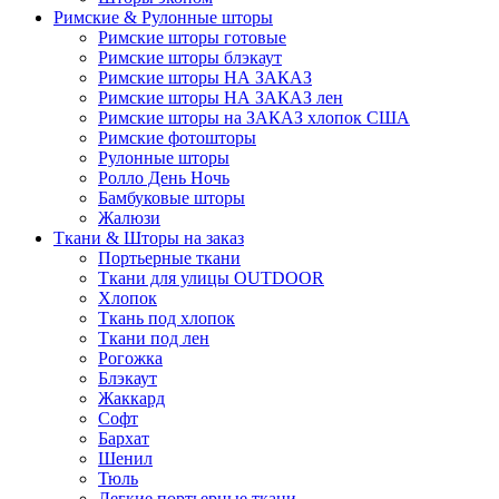
Римские & Рулонные шторы
Римские шторы готовые
Римские шторы блэкаут
Римские шторы НА ЗАКАЗ
Римские шторы НА ЗАКАЗ лен
Римские шторы на ЗАКАЗ хлопок США
Римские фотошторы
Рулонные шторы
Ролло День Ночь
Бамбуковые шторы
Жалюзи
Ткани & Шторы на заказ
Портьерные ткани
Ткани для улицы OUTDOOR
Хлопок
Ткань под хлопок
Ткани под лен
Рогожка
Блэкаут
Жаккард
Софт
Бархат
Шенил
Тюль
Легкие портьерные ткани