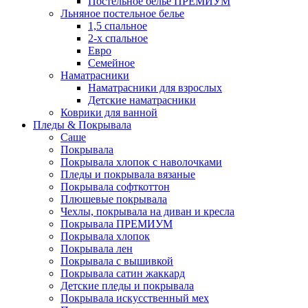
Постельное белье ПРЕМИУМ
Льняное постельное белье
1,5 спальное
2-х спальное
Евро
Семейное
Наматрасники
Наматрасники для взрослых
Детские наматрасники
Коврики для ванной
Пледы & Покрывала
Саше
Покрывала
Покрывала хлопок с наволочками
Пледы и покрывала вязаные
Покрывала софткоттон
Плюшевые покрывала
Чехлы, покрывала на диван и кресла
Покрывала ПРЕМИУМ
Покрывала хлопок
Покрывала лен
Покрывала с вышивкой
Покрывала сатин жаккард
Детские пледы и покрывала
Покрывала искусственный мех