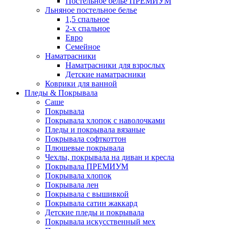
Постельное белье ПРЕМИУМ
Льняное постельное белье
1,5 спальное
2-х спальное
Евро
Семейное
Наматрасники
Наматрасники для взрослых
Детские наматрасники
Коврики для ванной
Пледы & Покрывала
Саше
Покрывала
Покрывала хлопок с наволочками
Пледы и покрывала вязаные
Покрывала софткоттон
Плюшевые покрывала
Чехлы, покрывала на диван и кресла
Покрывала ПРЕМИУМ
Покрывала хлопок
Покрывала лен
Покрывала с вышивкой
Покрывала сатин жаккард
Детские пледы и покрывала
Покрывала искусственный мех