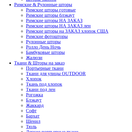
Римские & Рулонные шторы
Римские шторы готовые
Римские шторы блэкаут
Римские шторы НА ЗАКАЗ
Римские шторы НА ЗАКАЗ лен
Римские шторы на ЗАКАЗ хлопок США
Римские фотошторы
Рулонные шторы
Ролло День Ночь
Бамбуковые шторы
Жалюзи
Ткани & Шторы на заказ
Портьерные ткани
Ткани для улицы OUTDOOR
Хлопок
Ткань под хлопок
Ткани под лен
Рогожка
Блэкаут
Жаккард
Софт
Бархат
Шенил
Тюль
Легкие портьерные ткани