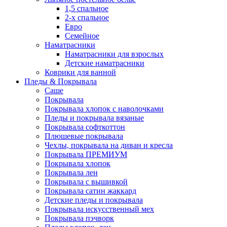
1,5 спальное
2-х спальное
Евро
Семейное
Наматрасники
Наматрасники для взрослых
Детские наматрасники
Коврики для ванной
Пледы & Покрывала
Саше
Покрывала
Покрывала хлопок с наволочками
Пледы и покрывала вязаные
Покрывала софткоттон
Плюшевые покрывала
Чехлы, покрывала на диван и кресла
Покрывала ПРЕМИУМ
Покрывала хлопок
Покрывала лен
Покрывала с вышивкой
Покрывала сатин жаккард
Детские пледы и покрывала
Покрывала искусственный мех
Покрывала пэчворк