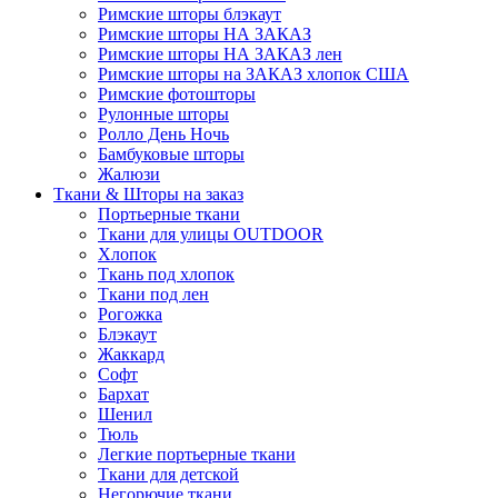
Римские шторы блэкаут
Римские шторы НА ЗАКАЗ
Римские шторы НА ЗАКАЗ лен
Римские шторы на ЗАКАЗ хлопок США
Римские фотошторы
Рулонные шторы
Ролло День Ночь
Бамбуковые шторы
Жалюзи
Ткани & Шторы на заказ
Портьерные ткани
Ткани для улицы OUTDOOR
Хлопок
Ткань под хлопок
Ткани под лен
Рогожка
Блэкаут
Жаккард
Софт
Бархат
Шенил
Тюль
Легкие портьерные ткани
Ткани для детской
Негорючие ткани