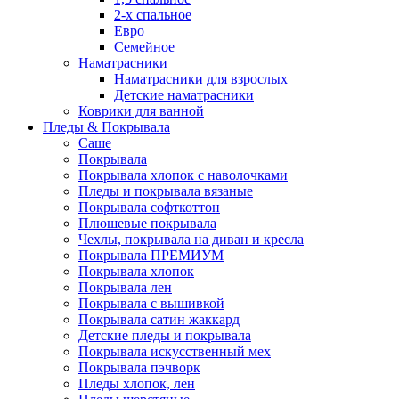
2-х спальное
Евро
Семейное
Наматрасники
Наматрасники для взрослых
Детские наматрасники
Коврики для ванной
Пледы & Покрывала
Саше
Покрывала
Покрывала хлопок с наволочками
Пледы и покрывала вязаные
Покрывала софткоттон
Плюшевые покрывала
Чехлы, покрывала на диван и кресла
Покрывала ПРЕМИУМ
Покрывала хлопок
Покрывала лен
Покрывала с вышивкой
Покрывала сатин жаккард
Детские пледы и покрывала
Покрывала искусственный мех
Покрывала пэчворк
Пледы хлопок, лен