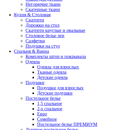
Негорючие ткани
Скатерные ткани
Кухня & Столовая
Скатерти
Дорожки на стол
Скатерти круглые и овальные
Столовое белье лен
Салфетки
Подушки на стул
Спальня & Ванна
Комплекты штор и покрывала
Одеяла
Одеяла для взрослых
Тканые одеяла
Детские одеяла
Подушки
Подушки для взрослых
Детские подушки
Постельное белье
1,5 спальное
2-х спальное
Евро
Семейное
Постельное белье ПРЕМИУМ
Льняное постельное белье