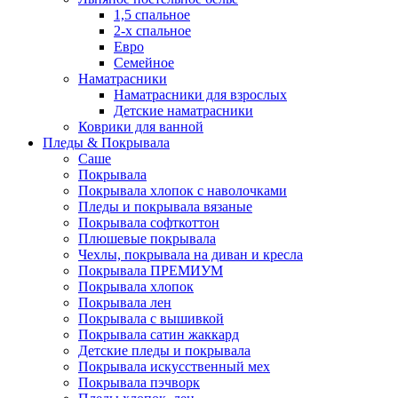
1,5 спальное
2-х спальное
Евро
Семейное
Наматрасники
Наматрасники для взрослых
Детские наматрасники
Коврики для ванной
Пледы & Покрывала
Саше
Покрывала
Покрывала хлопок с наволочками
Пледы и покрывала вязаные
Покрывала софткоттон
Плюшевые покрывала
Чехлы, покрывала на диван и кресла
Покрывала ПРЕМИУМ
Покрывала хлопок
Покрывала лен
Покрывала с вышивкой
Покрывала сатин жаккард
Детские пледы и покрывала
Покрывала искусственный мех
Покрывала пэчворк