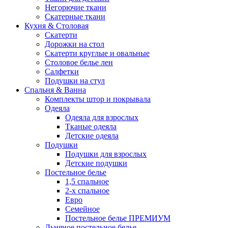
Негорючие ткани
Скатерные ткани
Кухня & Столовая
Скатерти
Дорожки на стол
Скатерти круглые и овальные
Столовое белье лен
Салфетки
Подушки на стул
Спальня & Ванна
Комплекты штор и покрывала
Одеяла
Одеяла для взрослых
Тканые одеяла
Детские одеяла
Подушки
Подушки для взрослых
Детские подушки
Постельное белье
1,5 спальное
2-х спальное
Евро
Семейное
Постельное белье ПРЕМИУМ
Льняное постельное белье