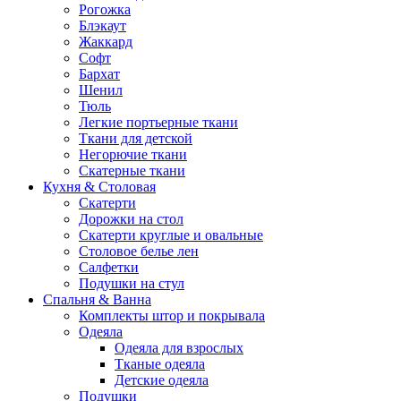
Рогожка
Блэкаут
Жаккард
Софт
Бархат
Шенил
Тюль
Легкие портьерные ткани
Ткани для детской
Негорючие ткани
Скатерные ткани
Кухня & Столовая
Скатерти
Дорожки на стол
Скатерти круглые и овальные
Столовое белье лен
Салфетки
Подушки на стул
Спальня & Ванна
Комплекты штор и покрывала
Одеяла
Одеяла для взрослых
Тканые одеяла
Детские одеяла
Подушки