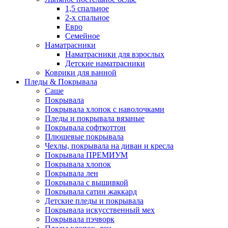
1,5 спальное
2-х спальное
Евро
Семейное
Наматрасники
Наматрасники для взрослых
Детские наматрасники
Коврики для ванной
Пледы & Покрывала
Саше
Покрывала
Покрывала хлопок с наволочками
Пледы и покрывала вязаные
Покрывала софткоттон
Плюшевые покрывала
Чехлы, покрывала на диван и кресла
Покрывала ПРЕМИУМ
Покрывала хлопок
Покрывала лен
Покрывала с вышивкой
Покрывала сатин жаккард
Детские пледы и покрывала
Покрывала искусственный мех
Покрывала пэчворк