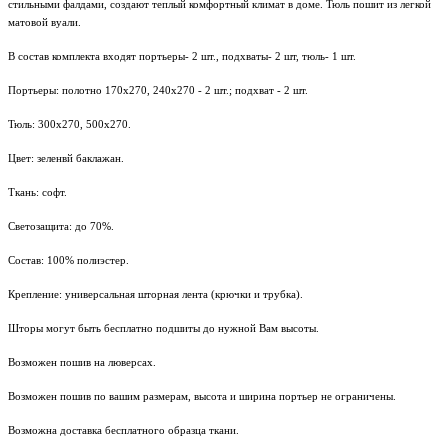
стильными фалдами, создают теплый комфортный климат в доме. Тюль пошит из легкой
матовой вуали.
В состав комплекта входят портьеры- 2 шт., подхваты- 2 шт, тюль- 1 шт.
Портьеры: полотно 170х270, 240х270 - 2 шт.; подхват - 2 шт.
Тюль: 300х270, 500х270.
Цвет: зеленвй баклажан.
Ткань: софт.
Светозащита: до 70%.
Состав: 100% полиэстер.
Крепление: универсальная шторная лента (крючки и трубка).
Шторы могут быть бесплатно подшиты до нужной Вам высоты.
Возможен пошив на люверсах.
Возможен пошив по вашим размерам, высота и ширина портьер не ограничены.
Возможна доставка бесплатного образца ткани.