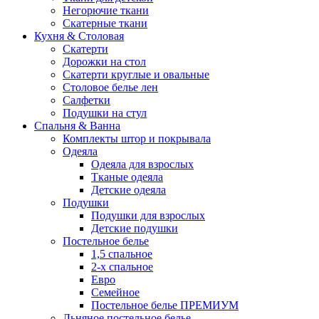
Негорючие ткани
Скатерные ткани
Кухня & Столовая
Скатерти
Дорожки на стол
Скатерти круглые и овальные
Столовое белье лен
Салфетки
Подушки на стул
Спальня & Ванна
Комплекты штор и покрывала
Одеяла
Одеяла для взрослых
Тканые одеяла
Детские одеяла
Подушки
Подушки для взрослых
Детские подушки
Постельное белье
1,5 спальное
2-х спальное
Евро
Семейное
Постельное белье ПРЕМИУМ
Льняное постельное белье