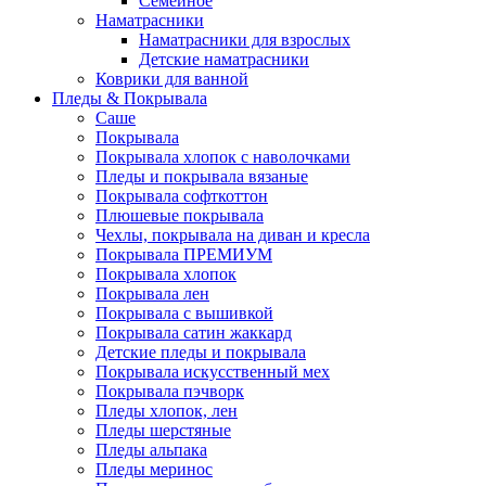
Семейное
Наматрасники
Наматрасники для взрослых
Детские наматрасники
Коврики для ванной
Пледы & Покрывала
Саше
Покрывала
Покрывала хлопок с наволочками
Пледы и покрывала вязаные
Покрывала софткоттон
Плюшевые покрывала
Чехлы, покрывала на диван и кресла
Покрывала ПРЕМИУМ
Покрывала хлопок
Покрывала лен
Покрывала с вышивкой
Покрывала сатин жаккард
Детские пледы и покрывала
Покрывала искусственный мех
Покрывала пэчворк
Пледы хлопок, лен
Пледы шерстяные
Пледы альпака
Пледы меринос