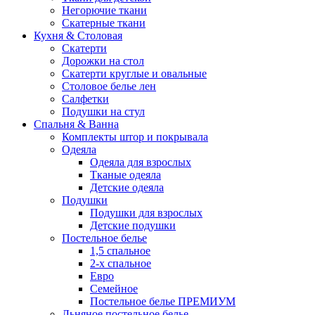
Негорючие ткани
Скатерные ткани
Кухня & Столовая
Скатерти
Дорожки на стол
Скатерти круглые и овальные
Столовое белье лен
Салфетки
Подушки на стул
Спальня & Ванна
Комплекты штор и покрывала
Одеяла
Одеяла для взрослых
Тканые одеяла
Детские одеяла
Подушки
Подушки для взрослых
Детские подушки
Постельное белье
1,5 спальное
2-х спальное
Евро
Семейное
Постельное белье ПРЕМИУМ
Льняное постельное белье