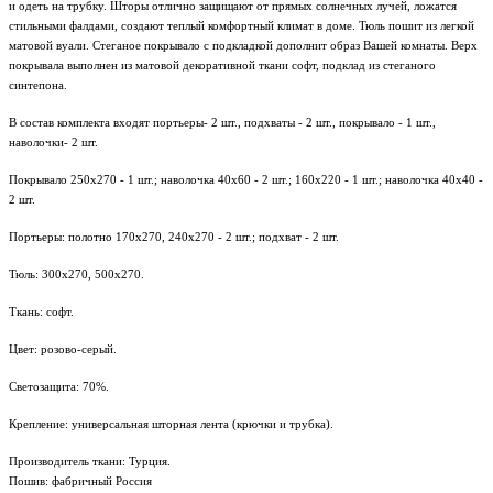
и одеть на трубку. Шторы отлично защищают от прямых солнечных лучей, ложатся
стильными фалдами, создают теплый комфортный климат в доме. Тюль пошит из легкой
матовой вуали. Стеганое покрывало с подкладкой дополнит образ Вашей комнаты. Верх
покрывала выполнен из матовой декоративной ткани софт, подклад из стеганого
синтепона.
В состав комплекта входят портьеры- 2 шт., подхваты - 2 шт., покрывало - 1 шт.,
наволочки- 2 шт.
Покрывало 250х270 - 1 шт.; наволочка 40х60 - 2 шт.; 160х220 - 1 шт.; наволочка 40х40 -
2 шт.
Портьеры: полотно
170х270, 240х270
- 2 шт.; подхват - 2 шт.
Тюль:
300х270, 500х270.
Ткань: софт.
Цвет: розово-серый.
Светозащита: 70%.
Крепление: универсальная шторная лента (крючки и трубка).
Производитель ткани: Турция.
Пошив: фабричный Россия