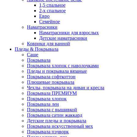
1,5 спальное
2-х спальное
Евро
Семейное
Наматрасники
Наматрасники для взрослых
Детские наматрасники
Коврики для ванной
Пледы & Покрывала
Саше
Покрывала
Покрывала хлопок с наволочками
Пледы и покрывала вязаные
Покрывала софткоттон
Плюшевые покрывала
Чехлы, покрывала на диван и кресла
Покрывала ПРЕМИУМ
Покрывала хлопок
Покрывала лен
Покрывала с вышивкой
Покрывала сатин жаккард
Детские пледы и покрывала
Покрывала искусственный мех
Покрывала пэчворк