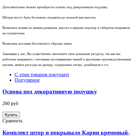
Дополнительно можно приобрести основу под декоративную подушку.
Шторы могут быть бесплатно подшиты до нужной вам высоты.
Возможен пошив по вашим размерам, высота и ширина портьер и габариты покрывала
не ограничены.
Возможна доставка бесплатного образца ткани.
Заказывая у нас, Вы существенно экономите свои денежные ресурсы, так как мы
работаем напрямую с оптовыми поставщиками тканей и крупными производственными
цехами, минуя расходы на аренду, содержание ателье, дизайнеров и т.п.
С этим товаром покупают
Популярное
Основа под декоративную подушку
260 руб
Купить
Сравнить
Комплект штор и покрывало Карин кремовый-