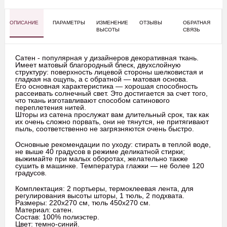
ОПИСАНИЕ
ПАРАМЕТРЫ
ИЗМЕНЕНИЕ
ОТЗЫВЫ
ОБРАТНАЯ
ВЫСОТЫ
СВЯЗЬ
Сатен - популярная у дизайнеров декоративная ткань.
Имеет матовый благородный блеск, двухслойную
структуру: поверхность лицевой стороны шелковистая и
гладкая на ощупь, а с обратной — матовая основа.
Его основная характеристика — хорошая способность
рассеивать солнечный свет. Это достигается за счет того,
что ткань изготавливают способом сатинового
переплетения нитей.
Шторы из сатена прослужат вам длительный срок, так как
их очень сложно порвать, они не тянутся, не притягивают
пыль, соответственно не загрязняются очень быстро.
Основные рекомендации по уходу: стирать в теплой воде,
не выше 40 градусов в режиме деликатной стирки;
выжимайте при малых оборотах, желательно также
сушить в машинке. Температура глажки — не более 120
градусов.
Комплектация: 2 портьеры, термоклеевая лента, для
регулирования высоты шторы, 1 тюль, 2 подхвата.
Размеры: 220х270 см, тюль 450х270 см.
Материал: сатен.
Состав: 100% полиэстер.
Цвет: темно-синий.