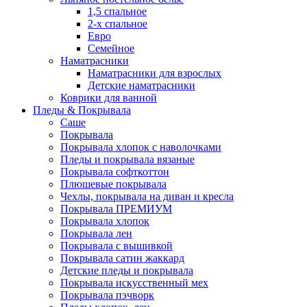
1,5 спальное
2-х спальное
Евро
Семейное
Наматрасники
Наматрасники для взрослых
Детские наматрасники
Коврики для ванной
Пледы & Покрывала
Саше
Покрывала
Покрывала хлопок с наволочками
Пледы и покрывала вязаные
Покрывала софткоттон
Плюшевые покрывала
Чехлы, покрывала на диван и кресла
Покрывала ПРЕМИУМ
Покрывала хлопок
Покрывала лен
Покрывала с вышивкой
Покрывала сатин жаккард
Детские пледы и покрывала
Покрывала искусственный мех
Покрывала пэчворк