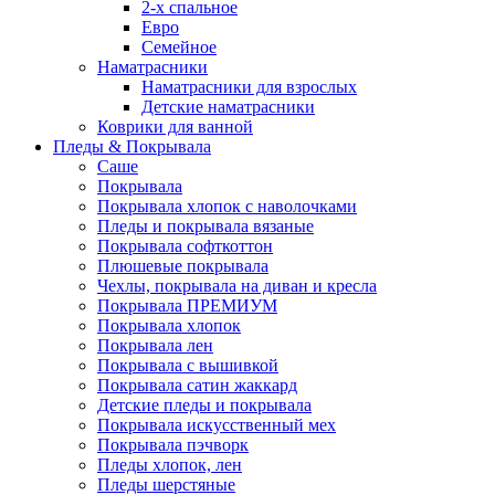
2-х спальное
Евро
Семейное
Наматрасники
Наматрасники для взрослых
Детские наматрасники
Коврики для ванной
Пледы & Покрывала
Саше
Покрывала
Покрывала хлопок с наволочками
Пледы и покрывала вязаные
Покрывала софткоттон
Плюшевые покрывала
Чехлы, покрывала на диван и кресла
Покрывала ПРЕМИУМ
Покрывала хлопок
Покрывала лен
Покрывала с вышивкой
Покрывала сатин жаккард
Детские пледы и покрывала
Покрывала искусственный мех
Покрывала пэчворк
Пледы хлопок, лен
Пледы шерстяные