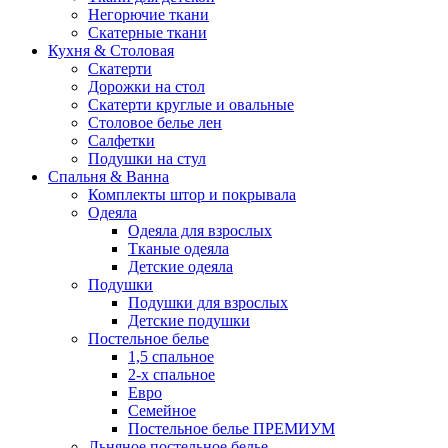
Негорючие ткани
Скатерные ткани
Кухня & Столовая
Скатерти
Дорожки на стол
Скатерти круглые и овальные
Столовое белье лен
Салфетки
Подушки на стул
Спальня & Ванна
Комплекты штор и покрывала
Одеяла
Одеяла для взрослых
Тканые одеяла
Детские одеяла
Подушки
Подушки для взрослых
Детские подушки
Постельное белье
1,5 спальное
2-х спальное
Евро
Семейное
Постельное белье ПРЕМИУМ
Льняное постельное белье