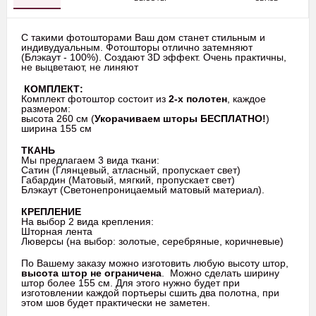
С такими фотошторами Ваш дом станет стильным и
индивудуальным. Фотошторы отлично затемняют
(Блэкаут - 100%). Создают 3D эффект. Очень практичны,
не выцветают, не линяют
КОМПЛЕКТ:
Комплект фотоштор состоит из
2-х полотен
, каждое
размером:
высота 260 см (
Укорачиваем шторы БЕСПЛАТНО!
)
ширина 155 см
ТКАНЬ
Мы предлагаем 3 вида ткани:
Сатин (Глянцевый, атласный, пропускает свет)
Габардин (Матовый, мягкий, пропускает свет)
Блэкаут (Светонепроницаемый матовый материал).
КРЕПЛЕНИЕ
На выбор 2 вида крепления:
Шторная лента
Люверсы (на выбор: золотые, серебряные, коричневые)
По Вашему заказу можно изготовить любую высоту штор,
высота штор не ограничена
. Можно сделать ширину
штор более 155 см. Для этого нужно будет при
изготовлении каждой портьеры сшить два полотна, при
этом шов будет практически не заметен.