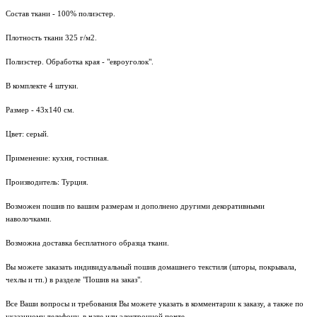
Состав ткани - 100% полиэстер.
Плотность ткани 325 г/м2.
Полиэстер. Обработка края - "евроуголок".
В комплекте 4 штуки.
Размер - 43х140 см.
Цвет: серый.
Применение: кухня, гостиная.
Производитель: Турция.
Возможен пошив по вашим размерам и дополнено другими декоративными
наволочками.
Возможна доставка бесплатного образца ткани.
Вы можете заказать индивидуальный пошив домашнего текстиля (шторы, покрывала,
чехлы и тп.) в разделе "Пошив на заказ".
Все Ваши вопросы и требования Вы можете указать в комментарии к заказу, а также по
указанному телефону, в чате или электронной почте.