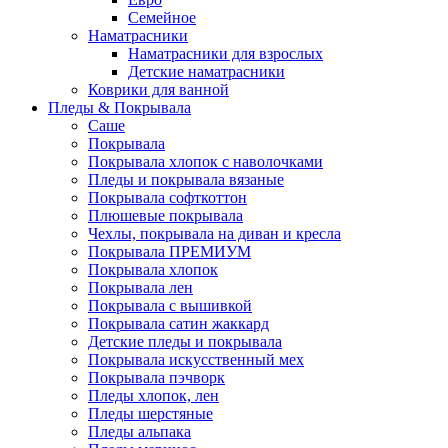
Семейное
Наматрасники
Наматрасники для взрослых
Детские наматрасники
Коврики для ванной
Пледы & Покрывала
Саше
Покрывала
Покрывала хлопок с наволочками
Пледы и покрывала вязаные
Покрывала софткоттон
Плюшевые покрывала
Чехлы, покрывала на диван и кресла
Покрывала ПРЕМИУМ
Покрывала хлопок
Покрывала лен
Покрывала с вышивкой
Покрывала сатин жаккард
Детские пледы и покрывала
Покрывала искусственный мех
Покрывала пэчворк
Пледы хлопок, лен
Пледы шерстяные
Пледы альпака