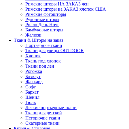
Римские шторы НА ЗАКАЗ лен
Римские шторы на ЗАКАЗ хлопок США
Римские фотошторы
Рулонные шторы
Ролло День Ночь
Бамбуковые шторы
Жалюзи
Ткани & Шторы на заказ
Портьерные ткани
Ткани для улицы OUTDOOR
Хлопок
Ткань под хлопок
Ткани под лен
Рогожка
Блэкаут
Жаккард
Софт
Бархат
Шенил
Тюль
Легкие портьерные ткани
Ткани для детской
Негорючие ткани
Скатерные ткани
Кухня & Столовая