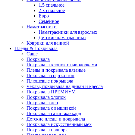
1,5 спальное
2-х спальное
Евро
Семейное
Наматрасники
Наматрасники для взрослых
Детские наматрасники
Коврики для ванной
Пледы & Покрывала
Саше
Покрывала
Покрывала хлопок с наволочками
Пледы и покрывала вязаные
Покрывала софткоттон
Плюшевые покрывала
Чехлы, покрывала на диван и кресла
Покрывала ПРЕМИУМ
Покрывала хлопок
Покрывала лен
Покрывала с вышивкой
Покрывала сатин жаккард
Детские пледы и покрывала
Покрывала искусственный мех
Покрывала пэчворк