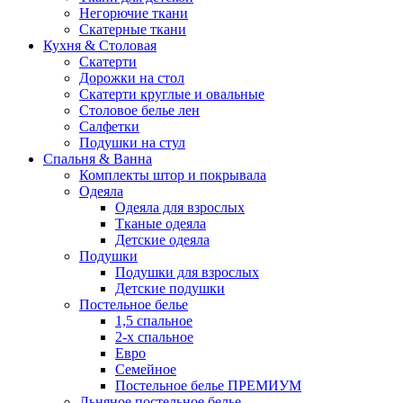
Негорючие ткани
Скатерные ткани
Кухня & Столовая
Скатерти
Дорожки на стол
Скатерти круглые и овальные
Столовое белье лен
Салфетки
Подушки на стул
Спальня & Ванна
Комплекты штор и покрывала
Одеяла
Одеяла для взрослых
Тканые одеяла
Детские одеяла
Подушки
Подушки для взрослых
Детские подушки
Постельное белье
1,5 спальное
2-х спальное
Евро
Семейное
Постельное белье ПРЕМИУМ
Льняное постельное белье